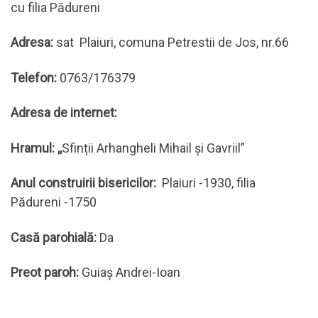
cu filia Pădureni
Adresa:
sat Plaiuri, comuna Petrestii de Jos, nr.66
Telefon:
0763/176379
Adresa de internet:
Hramul:
,,
Sfinții Arhangheli Mihail și Gavriil”
Anul construirii bisericilor:
Plaiuri -1930, filia
Pădureni -1750
Casă parohială:
Da
Preot paroh:
Guiaș Andrei-Ioan