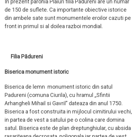
In prezent parohia Plaiuri filia Padureni are un numar
de 150 de suflete. Ca importante obiective istorice
din ambele sate sunt monumentele eroilor cazuti pe
front in primul si al doilea razboi mondial.
Filia Pădureni
Biserica monument istoric
Biserica de lemn monument istoric din satul
Padureni (comuna Ciurila), cu hramul ,,Sfintii
Arhangheli Mihail si Gavril” dateaza din anul 1750.
Biserica a fost construita in mijlocul cimitirului vechi,
in partea de vest a satului pe o colina care domina
satul. Biserica este de plan dreptunghiular, cu absida
rasariteana decrosata, poligonala iar partea de vest