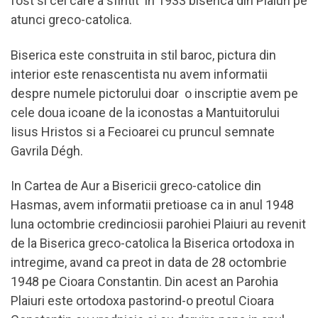
fost si cel care a sfintit in 1933 biserica din Plaiuri pe
atunci greco-catolica.
Biserica este construita in stil baroc, pictura din
interior este renascentista nu avem informatii
despre numele pictorului doar o inscriptie avem pe
cele doua icoane de la iconostas a Mantuitorului
Iisus Hristos si a Fecioarei cu pruncul semnate
Gavrila Dégh.
In Cartea de Aur a Bisericii greco-catolice din
Hasmas, avem informatii pretioase ca in anul 1948
luna octombrie credinciosii parohiei Plaiuri au revenit
de la Biserica greco-catolica la Biserica ortodoxa in
intregime, avand ca preot in data de 28 octombrie
1948 pe Cioara Constantin. Din acest an Parohia
Plaiuri este ortodoxa pastorind-o preotul Cioara