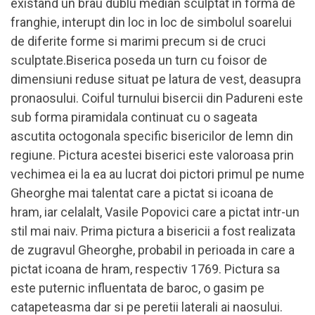
existand un brau dublu median sculptat in forma de
franghie, interupt din loc in loc de simbolul soarelui
de diferite forme si marimi precum si de cruci
sculptate.Biserica poseda un turn cu foisor de
dimensiuni reduse situat pe latura de vest, deasupra
pronaosului. Coiful turnului bisercii din Padureni este
sub forma piramidala continuat cu o sageata
ascutita octogonala specific bisericilor de lemn din
regiune. Pictura acestei biserici este valoroasa prin
vechimea ei la ea au lucrat doi pictori primul pe nume
Gheorghe mai talentat care a pictat si icoana de
hram, iar celalalt, Vasile Popovici care a pictat intr-un
stil mai naiv. Prima pictura a bisericii a fost realizata
de zugravul Gheorghe, probabil in perioada in care a
pictat icoana de hram, respectiv 1769. Pictura sa
este puternic influentata de baroc, o gasim pe
catapeteasma dar si pe peretii laterali ai naosului.