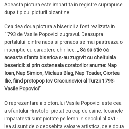
Aceasta pictura este impartita in registre suprapuse
dupa tipicul picturii bizantine.
Cea dea doua pictura a bisericii a fost realizata in
1793 de Vasile Popovici zugravul. Deasupra
portalului dintre naos si pronaos se mai pastreaza o
inscriptie cu caractere chirilice:
,, Sa sa stie ca
aceasta sfanta biserica s-au zugrvit cu cheltuiala
besericii: si prin osteneala coratorilor anume: Nap
Ioan, Nap Simion, Miclaus Blag, Nap Toader, Ciortea
Ilie, fiind protopop Iov Craciunovici al Turzii 1793-
Vasile Popovici”
O reprezentare a pictorului Vasile Popovici este cea
a sfantului Hristofor pictat cu cap de caine. Icoanele
imparatesti sunt pictate pe lemn in secolul al XVII-
lea si sunt de o deosebita valoare artistica, cele doua