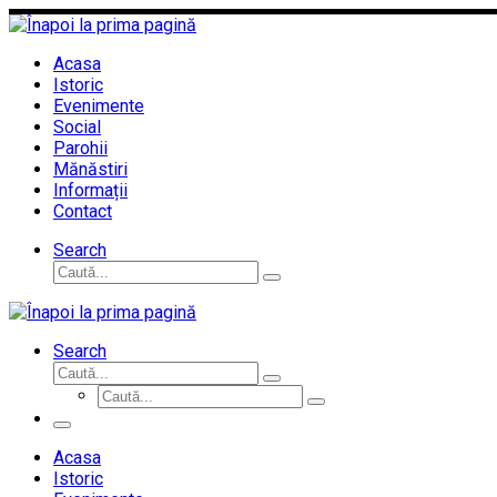
Sari
la
conținut
Acasa
Istoric
Evenimente
Social
Parohii
Mănăstiri
Informații
Contact
Search
Căutare
Caută...
Search
Căutare
Caută...
Căutare
Caută...
Meniu
Acasa
Istoric