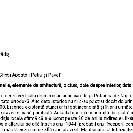
rădiş.
,Sfinţii Apostoli Petru şi Pavel”
elie, elemente de arhitectură, pictura, date despre interior, data sfin
ropierea vechiului drum roman antic care lega Potaissa de Napoc
ate ortodoxă. Alte date istorice nu ni s-au păstrat decât de prin j
0, biserica existentă atunci ar fi fost incendiată şi în anii următ
şi avea şi casă parohială. Actuala biserică construită din piatră î
radiţia locală afirmă că s-a lucrat peste 20 de ani la zidirea ei, fi
a altarului se află înscris anul 1844 (probabil anul începerii cons
 mărită, aşa cum se află şi în prezent. Menţionăm că tot tradiţia 