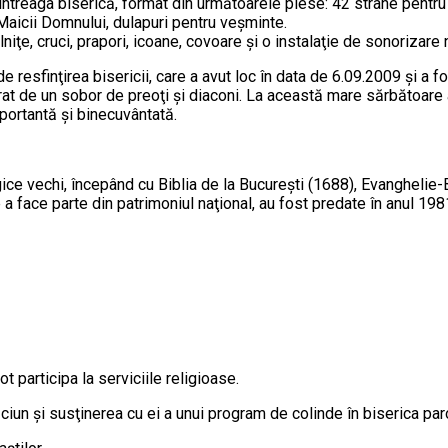
 întreaga biserică, format din următoarele piese: 42 strane pentru 
 Maicii Domnului, dulapuri pentru veşminte.
niţe, cruci, prapori, icoane, covoare şi o instalaţie de sonorizare 
e resfinţirea bisericii, care a avut loc în data de 6.09.2009 şi a 
rat de un sobor de preoţi şi diaconi. La această mare sărbătoare au 
mportantă şi binecuvântată.
gice vechi, începând cu Biblia de la Bucureşti (1688), Evanghelie-
le a face parte din patrimoniul naţional, au fost predate în anul 198
t participa la serviciile religioase.
ciun şi susţinerea cu ei a unui program de colinde în biserica par