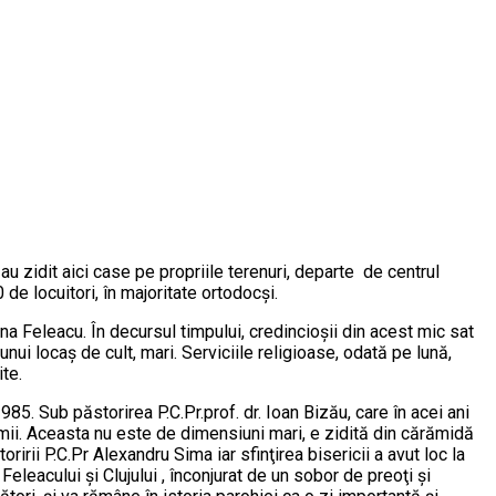
au zidit aici case pe propriile terenuri, departe de centrul
 de locuitori, în majoritate ortodocşi.
na Feleacu. În decursul timpului, credincioşii din acest mic sat
 unui locaş de cult, mari. Serviciile religioase, odată pe lună,
te.
985. Sub păstorirea P.C.Pr.prof. dr. Ioan Bizău, care în acei ani
vremii. Aceasta nu este de dimensiuni mari, e zidită din cărămidă
irii P.C.Pr Alexandru Sima iar sfinţirea bisericii a avut loc la
eleacului şi Clujului , înconjurat de un sobor de preoţi şi