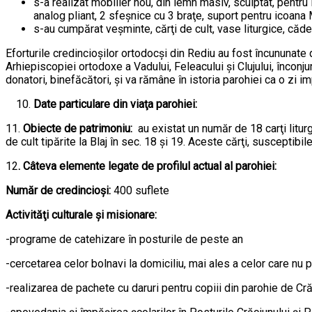
s-a realizat mobilier nou, din lemn masiv, sculptat, pentru
analog pliant, 2 sfeşnice cu 3 braţe, suport pentru icoana
s-au cumpărat veşminte, cărţi de cult, vase liturgice, cădel
Eforturile credincioşilor ortodocşi din Rediu au fost încununate d
Arhiepiscopiei ortodoxe a Vadului, Feleacului şi Clujului, înconju
donatori, binefăcători, şi va rămâne în istoria parohiei ca o zi i
Date particulare din viaţa parohiei:
11.
Obiecte de patrimoniu:
au existat un număr de 18 carţi litur
de cult tipărite la Blaj în sec. 18 şi 19. Aceste cărţi, susceptibi
12
. Câteva elemente legate de profilul actual al parohiei:
Număr de credincioşi:
400 suflete
Activităţi culturale şi misionare:
-programe de catehizare în posturile de peste an
-cercetarea celor bolnavi la domiciliu, mai ales a celor care nu po
-realizarea de pachete cu daruri pentru copiii din parohie de Cră