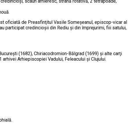
credincioşi, scaun arhieresc, strană rotativă, 2 tetrapoade,
nouă.
fost oficiată de Preasfinţitul Vasile Someşeanul, episcop-vicar al
participat credincioşii din Rediu şi din împrejurimi, fiii satului,
Bucureşti (1682), Chiriacodromion-Bălgrad (1699) şi alte carţi
1 arhivei Arhiepiscopiei Vadului, Feleacului şi Clujului.
ohială.