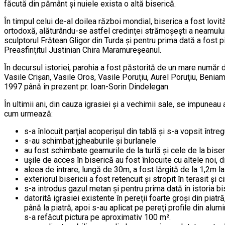
făcută din pământ şi nuiele exista o altă biserică.
În timpul celui de-al doilea război mondial, biserica a fost lovit
ortodoxă, alăturându-se astfel credinţei strămoşeşti a neamului. Î
sculptorul Frătean Gligor din Turda şi pentru prima dată a fost p
Preasfinţitul Justinian Chira Maramureşeanul.
În decursul istoriei, parohia a fost păstorită de un mare număr 
Vasile Crişan, Vasile Oros, Vasile Poruţiu, Aurel Poruţiu, Beni
1997 până în prezent pr. Ioan-Sorin Dindelegan.
În ultimii ani, din cauza igrasiei şi a vechimii sale, se impuneau 
cum urmează:
s-a înlocuit parţial acoperişul din tablă şi s-a vopsit înt
s-au schimbat jgheaburile şi burlanele
au fost schimbate geamurile de la turlă şi cele de la biseri
uşile de acces în biserică au fost înlocuite cu altele noi, di
aleea de intrare, lungă de 30m, a fost lărgită de la 1,2m l
exteriorul bisericii a fost retencuit şi stropit în terasit şi c
s-a introdus gazul metan şi pentru prima dată în istoria bi
datorită igrasiei existente în pereţii foarte groşi din piat
până la piatră, apoi s-au aplicat pe pereţi profile din alumi
s-a refăcut pictura pe aproximativ 100 m².