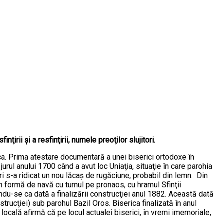
ţirii şi a resfinţirii, numele preoţilor slujitori.
a. Prima atestare documentară a unei biserici ortodoxe în
urul anului 1700 când a avut loc Uniaţia, situaţie în care parohia
ori s-a ridicat un nou lăcaş de rugăciune, probabil din lemn. Din
n formă de navă cu turnul pe pronaos, cu hramul Sfinţii
xându-se ca dată a finalizării construcţiei anul 1882. Această dată
trucţiei) sub parohul Bazil Oros. Biserica finalizată în anul
locală afirmă că pe locul actualei biserici, în vremi imemoriale,