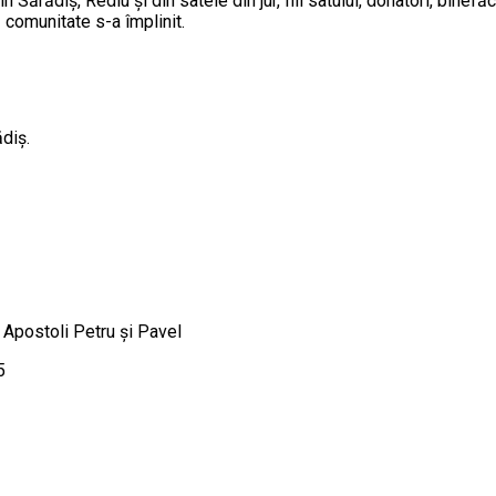
Sărădiş, Rediu şi din satele din jur, fiii satului, donatori, binefăc
 comunitate s-a împlinit.
diş.
i Apostoli Petru şi Pavel
5