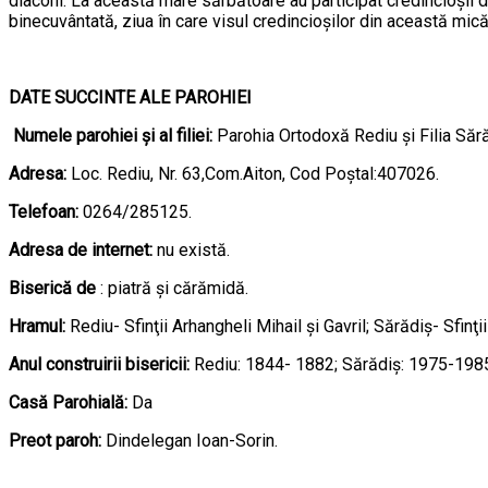
diaconi. La această mare sărbătoare au participat credincioşii din 
binecuvântată, ziua în care visul credincioşilor din această mică
DATE SUCCINTE ALE PAROHIEI
Numele parohiei şi al filiei:
Parohia Ortodoxă Rediu şi Filia Sără
Adresa:
Loc. Rediu, Nr. 63,Com.Aiton, Cod Poştal:407026.
Telefoan:
0264/285125.
Adresa de internet:
nu există.
Biserică de
: piatră şi cărămidă.
Hramul:
Rediu- Sfinţii Arhangheli Mihail şi Gavril; Sărădiş- Sfinţi
Anul construirii bisericii:
Rediu: 1844- 1882; Sărădiş: 1975-198
Casă Parohială:
Da
Preot paroh:
Dindelegan Ioan-Sorin.