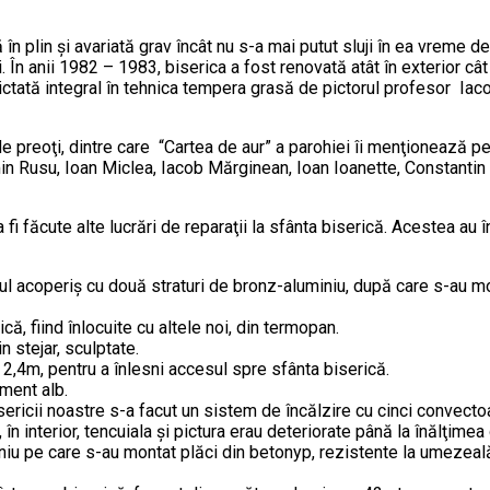
ă în plin şi avariată grav încât nu s-a mai putut sluji în ea vreme 
n anii 1982 – 1983, biserica a fost renovată atât în exterior cât ş
ictată integral în tehnica tempera grasă de pictorul profesor Iaco
de preoţi, dintre care “Cartea de aur” a parohiei îi menţionează p
amin Rusu, Ioan Miclea, Iacob Mărginean, Ioan Ioanette, Constanti
a fi făcute alte lucrări de reparaţii la sfânta biserică. Acestea au 
regul acoperiş cu două straturi de bronz-aluminiu, după care s-au 
că, fiind înlocuite cu altele noi, din termopan.
n stejar, sculptate.
a 2,4m, pentru a înlesni accesul spre sfânta biserică.
iment alb.
sericii noastre s-a facut un sistem de încălzire cu cinci convecto
ră, în interior, tencuiala şi pictura erau deteriorate până la înălţi
niu pe care s-au montat plăci din betonyp, rezistente la umezeală, î