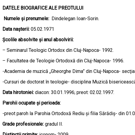
DATELE BIOGRAFICE ALE PREOTULUI
Numele şi prenumele:
Dindelegan Ioan-Sorin.
Data naşterii:
05.02.1971
Şcolile absolvite şi anul absolvirii:
– Seminarul Teologic Ortodox din Cluj-Napoca- 1992.
– Facultatea de Teologie Ortodoxă din Cluj-Napoca- 1996.
-Academia de muzică „Gheorghe Dima” din Cluj-Napoca- secţia
-Cursuri de doctorat în teologie- disciplina Muzică bisericească
Data hirotoniei:
diacon: 30.01.1996; preot: 02.02.1997.
Parohii ocupate şi perioada:
-preot paroh la Parohia Ortodoxă Rediu şi filia Sărădiş- din 01.
Grade profesionale:
gradul II.
Distincţii primite:
iconom- 2009.