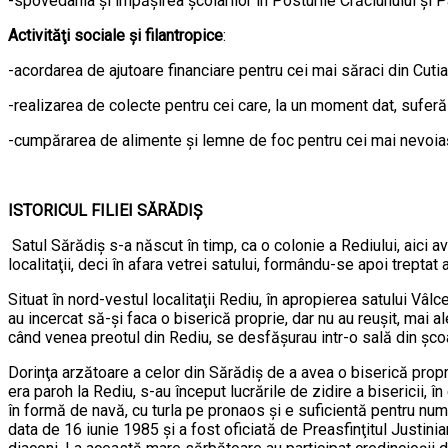
-spovedania şi împăşirea şcolarilor în Posturile Crăciunului şi Pa
Activităţi sociale şi filantropice
:
-acordarea de ajutoare financiare pentru cei mai săraci din Cutia
-realizarea de colecte pentru cei care, la un moment dat, sufer
-cumpărarea de alimente şi lemne de foc pentru cei mai nevoiaş
ISTORICUL FILIEI SĂRĂDIŞ
Satul Sărădiş s-a născut în timp, ca o colonie a Rediului, aici a
localitaţii, deci în afara vetrei satului, formându-se apoi trepta
Situat în nord-vestul localitaţii Rediu, în apropierea satului Vâ
au incercat să-şi faca o biserică proprie, dar nu au reuşit, mai ale
când venea preotul din Rediu, se desfăşurau intr-o sală din şcoa
Dorinţa arzătoare a celor din Sărădiş de a avea o biserică proprie
era paroh la Rediu, s-au început lucrările de zidire a bisericii,
în formă de navă, cu turla pe pronaos şi e suficientă pentru număr
data de 16 iunie 1985 şi a fost oficiată de Preasfinţitul Justini