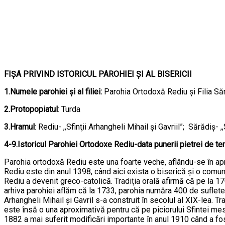
FIȘA PRIVIND ISTORICUL PAROHIEI ȘI AL BISERICII
1.Numele parohiei şi al filiei:
Parohia Ortodoxă Rediu şi Filia Să
2.Protopopiatul
: Turda
3.Hramul
: Rediu- ,,Sfinţii Arhangheli Mihail şi Gavriil”; Sărădiş- ,
4-9.
Istoricul
Parohiei Ortodoxe Rediu
-data punerii pietrei de tem
Parohia ortodoxă Rediu este una foarte veche, aflându-se în ap
Rediu este din anul 1398, când aici exista o biserică şi o comunit
Rediu a devenit greco-catolică. Tradiţia orală afirmă că pe la 170
arhiva parohiei aflăm că la 1733, parohia număra 400 de suflete 
Arhangheli Mihail şi Gavril s-a construit în secolul al XIX-lea. T
este însă o una aproximativă pentru că pe piciorului Sfintei mese 
1882 a mai suferit modificări importante în anul 1910 când a fost