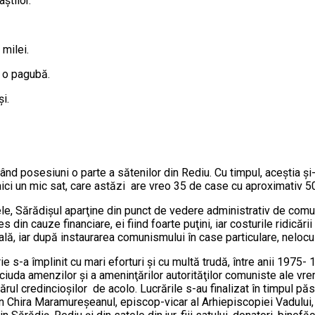
ştilor.
 milei.
ă o pagubă.
i.
vând posesiuni o parte a sătenilor din Rediu. Cu timpul, aceştia şi-
t aici un mic sat, care astăzi are vreo 35 de case cu aproximativ 50
lcele, Sărădişul aparţine din punct de vedere administrativ de comu
s din cauze financiare, ei fiind foarte puţini, iar costurile ridicării
lă, iar după instaurarea comunismului în case particulare, nelocui
 s-a împlinit cu mari eforturi şi cu multă trudă, între anii 1975- 1
 în ciuda amenzilor şi a ameninţărilor autorităţilor comuniste ale 
ul credincioşilor de acolo. Lucrările s-au finalizat în timpul păstor
an Chira Maramureşeanul, episcop-vicar al Arhiepiscopiei Vadului, F