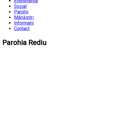
Evenimente
Social
Parohii
Mănăstiri
Informații
Contact
Parohia Rediu