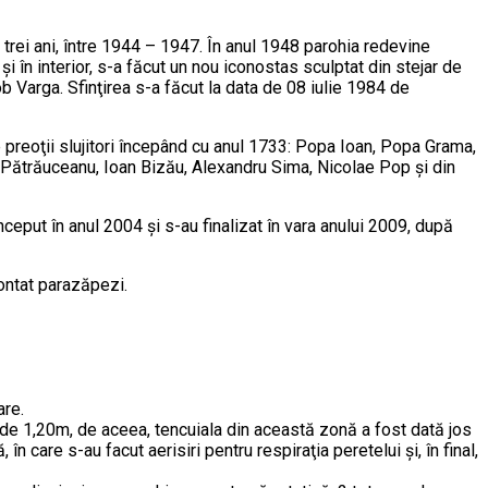
de trei ani, între 1944 – 1947. În anul 1948 parohia redevine
i în interior, s-a făcut un nou iconostas sculptat din stejar de
b Varga. Sfinţirea s-a făcut la data de 08 iulie 1984 de
e preoţii slujitori începând cu anul 1733: Popa Ioan, Popa Grama,
n Pătrăuceanu, Ioan Bizău, Alexandru Sima, Nicolae Pop şi din
început în anul 2004 şi s-au finalizat în vara anului 2009, după
montat parazăpezi.
are.
mea de 1,20m, de aceea, tencuiala din această zonă a fost dată jos
n care s-au facut aerisiri pentru respiraţia peretelui şi, în final,