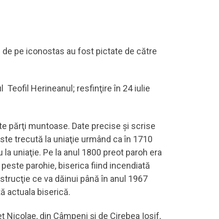
 de pe iconostas au fost pictate de către
l Teofil Herineanul; resfinţire în 24 iulie
te părţi muntoase. Date precise şi scrise
este trecută la uniaţie urmând ca în 1710
 la uniaţie. Pe la anul 1800 preot paroh era
peste parohie, biserica fiind incendiată
nstrucţie ce va dăinui până în anul 1967
ă actuala biserică.
ţ Nicolae, din Câmpeni şi de Cirebea Iosif,