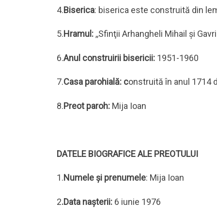
4.
Biserica
: biserica este construită din lem
5.
Hramul:
,,Sfinţii Arhangheli Mihail şi Gavrii
6.
Anul construirii bisericii:
1951-1960
7.
Casa parohială: c
onstruită în anul 1714 
8.
Preot paroh:
Mija Ioan
DATELE BIOGRAFICE ALE PREOTULUI
1.
Numele şi prenumele
: Mija Ioan
2
.Data naşterii:
6 iunie 1976