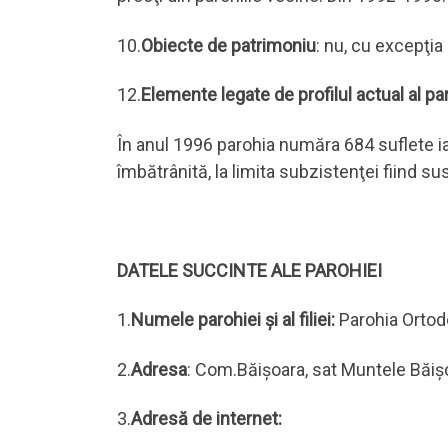
10.
Obiecte de patrimoniu
: nu, cu excepţia
12.
Elemente legate de profilul actual al par
În anul 1996 parohia număra 684 suflete ia
îmbătrânită, la limita subzistenţei fiind su
DATELE SUCCINTE ALE PAROHIEI
1.
Numele parohiei şi al filiei:
Parohia Ortodo
2.
Adresa
: Com.Băişoara, sat Muntele Băişor
3.
Adresă de internet: