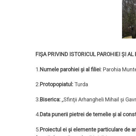
FIȘA PRIVIND ISTORICUL PAROHIEI ȘI AL 
1.
Numele parohiei și al filiei
: Parohia Muntel
2.
Protopopiatul:
Turda
3.
Biserica:
,,Sfinţii Arhangheli Mihail şi Gavri
4.
Data punerii pietrei de temelie şi al cons
5.
Proiectul ei şi elemente particulare de a