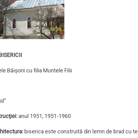
BISERICII
e Băişorii cu filia Muntele Filii
il”
trucţiei:
anul 1951, 1951-1960
rhitectura:
biserica este construită din lemn de brad cu te