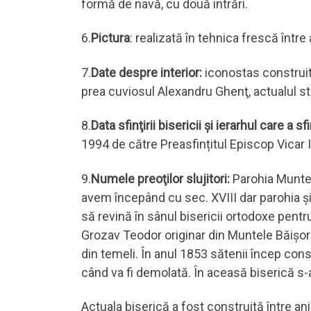
formă de navă, cu două intrări.
6.
Pictura
: realizată în tehnica frescă într
7.
Date despre interior:
iconostas construit
prea cuviosul Alexandru Ghenţ, actualul sta
8.
Data sfinţirii bisericii şi ierarhul care a sf
1994 de către Preasfințitul Episcop Vicar I
9.
Numele preoţilor slujitori:
Parohia Muntel
avem începând cu sec. XVIII dar parohia şi
să revină în sânul bisericii ortodoxe pentr
Grozav Teodor originar din Muntele Băişori
din temeli. În anul 1853 sătenii încep cons
când va fi demolată. În aceasă biserică s-a
Actuala biserică a fost construită între an