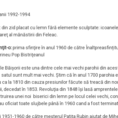
e anii 1992-1994
 din zid placat cu lemn fără elemente sculptate: icoanele
reţ al mănăstirii din Feleac.
inţit-o:
prima sfinţire în anul 1960 de către Înaltpreasfințitu
rineu Pop Bistriţeanul
e Băişorii este una dintre cele mai vechi parohii din aces
 satul sunt mult mai vechi. Știm că în anul 1700 parohia 
u ca la 1810 din cauza presiunilor făcute să treacă din nou
i, decedat în 1853. Revoluţia din 1848 îşi lasă amprentele 
truirea unei noi biserici din lemn pe locul celei vechi, co
u oficiat toate slujbele până în 1960 cand a fost terminat
ii 1951-1960 de către meşterul Patiţa Rubin ajutat de Mihe