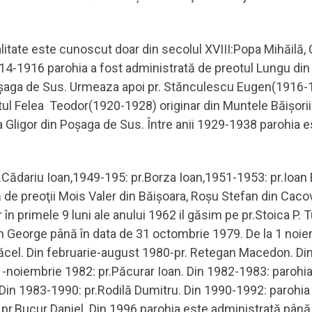
ocalitate este cunoscut doar din secolul XVIII:Popa Mihăil
14-1916 parohia a fost administrată de preotul Lungu din 
Poşaga de Sus. Urmeaza apoi pr. Stănculescu Eugen(1916-1
ul Felea Teodor(1920-1928) originar din Muntele Băişorii
ea Gligor din Poşaga de Sus. Între anii 1929-1938 parohia
pr.Cădariu Ioan,1949-195: pr.Borza Ioan,1951-1953: pr.Ioa
de preoţii Mois Valer din Băişoara, Roşu Stefan din Cacova
 iar în primele 9 luni ale anului 1962 il găsim pe pr.Stoica P.
George până în data de 31 octombrie 1979. De la 1 noiem
Săcel. Din februarie-august 1980-pr. Retegan Macedon. D
1-noiembrie 1982: pr.Păcurar Ioan. Din 1982-1983: parohia
 Din 1983-1990: pr.Rodilă Dumitru. Din 1990-1992: parohia
: pr.Bucur Daniel. Din 1996 parohia este administrată până 