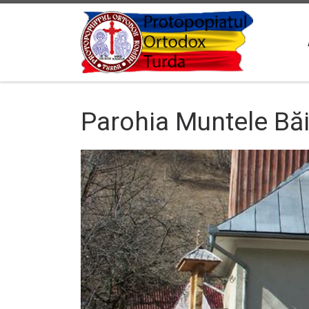
Sari la conținut
Parohia Muntele Băi