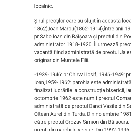
localnic.
Şirul preoţilor care au slujit în această l
1862),Ioan Marcu(1862-1914),între anii 19
pr.Sabo Ioan din Băişoara şi preotul din 
administrator 1918-1920. Îi urmează preot
vacantă fiind administrată de preotul Jal
originar din Muntele Filii.
-1939-1946: pr.Chirvai Iosif, 1946-1949: 
Ioan,1959-1962: parohia este administrată 
finalizat lucrările la construcţia bisericii,
octombrie 1962 este numit preotul Coman 
administrată de preotul Danci Vasile din 
Oltean Aurel din Turda. Din noiembrie 198
către preotul Grozav Simion din Băişoara.
preoţi din parohiile vecine. Din 1992-1996