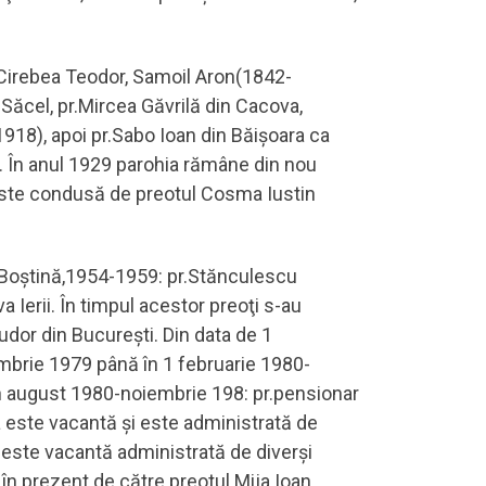
ă, Cirebea Teodor, Samoil Aron(1842-
Săcel, pr.Mircea Găvrilă din Cacova,
918), apoi pr.Sabo Ioan din Băişoara ca
. În anul 1929 parohia rămâne din nou
 este condusă de preotul Cosma Iustin
n Boştină,1954-1959: pr.Stănculescu
 Ierii. În timpul acestor preoţi s-au
 Tudor din Bucureşti. Din data de 1
brie 1979 până în 1 februarie 1980-
in august 1980-noiembrie 198: pr.pensionar
 este vacantă şi este administrată de
 este vacantă administrată de diverşi
în prezent de către preotul Mija Ioan.