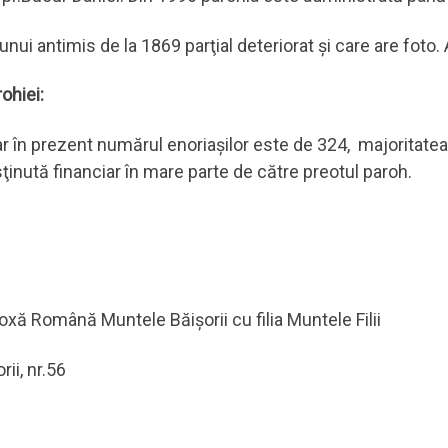
 unui antimis de la 1869 parţial deteriorat şi care are foto.
ohiei:
r în prezent numărul enoriaşilor este de 324, majoritatea
sţinută financiar în mare parte de către preotul paroh.
xă Română Muntele Băişorii cu filia Muntele Filii
ii, nr.56