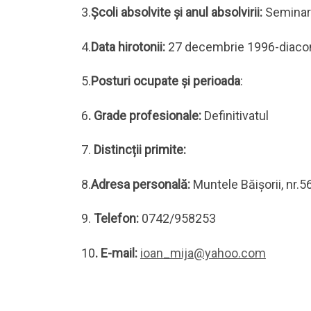
3.
Şcoli absolvite şi anul absolvirii:
Seminar
4.
Data hirotonii:
27 decembrie 1996-diacon
5.
Posturi ocupate și perioada
:
6
. Grade profesionale:
Definitivatul
7.
Distincții primite:
8.
Adresa personală:
Muntele Băişorii, nr.5
9.
Telefon:
0742/958253
10
. E-mail:
ioan_mija@yahoo.com