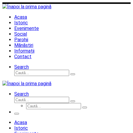
Sari
la
conținut
Acasa
Istoric
Evenimente
Social
Parohii
Mănăstiri
Informații
Contact
Search
Căutare
Caută...
Search
Căutare
Caută...
Căutare
Caută...
Meniu
Acasa
Istoric