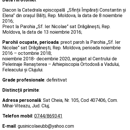
Diacon la Catedrala episcopală „Sfinții Împărați Constantin și
Elena” din orașul Bălți, Rep. Moldova, la data de 8 noiembrie
2016;
Preot la Parohia „Sf. Ier Nicolae” sat Drăgănești, Rep.
Moldova, la data de 13 noiembrie 2016;
Parohii ocupate, perioada
: preot paroh la Parohia „Sf. Ier
Nicolae” sat Drăgănești, Rep. Moldova, perioada noiembrie
2016 – octombrie 2018;
noiembrie 2018- decembrie 2020, angajat al Centrului de
Pelerinaje Renașterea – Arhiepiscopia Ortodoxă a Vadului,
Feleacului și Clujului.
Grade profesionale
: definitivat
Distincții primite
:
Adresa personală
: Sat
Cheia, Nr. 105, Cod 407406, Com.
Mihai-Viteazu, Jud. Cluj;
Telefon mobil
:
0744/869341
E-mail
: gusinicolaeubb@yahoo.com