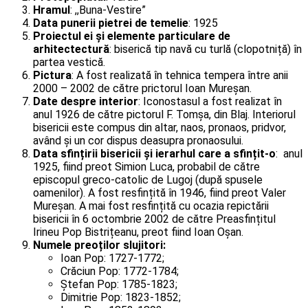
Hramul
: ,,Buna-Vestire”
Data punerii pietrei de temelie
: 1925
Proiectul ei și elemente particulare de
arhitectectură
: biserică tip navă cu turlă (clopotniță) în
partea vestică.
Pictura
: A fost realizată în tehnica tempera între anii
2000 – 2002 de către prictorul Ioan Mureșan.
Date despre interior
: Iconostasul a fost realizat în
anul 1926 de către pictorul F. Tomșa, din Blaj. Interiorul
bisericii este compus din altar, naos, pronaos, pridvor,
având și un cor dispus deasupra pronaosului.
Data sfințirii bisericii și ierarhul care a sfințit-o
: anul
1925, fiind preot Simion Luca, probabil de către
episcopul greco-catolic de Lugoj (după spusele
oamenilor). A fost resfințită în 1946, fiind preot Valer
Mureșan. A mai fost resfințită cu ocazia repictării
bisericii în 6 octombrie 2002 de către Preasfințitul
Irineu Pop Bistrițeanu, preot fiind Ioan Oșan.
Numele preoților slujitori:
Ioan Pop: 1727-1772;
Crăciun Pop: 1772-1784;
Ștefan Pop: 1785-1823;
Dimitrie Pop: 1823-1852;