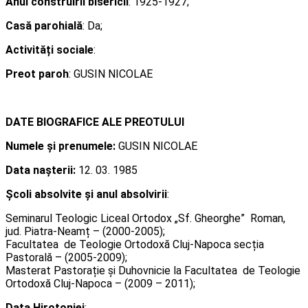
Anul construirii bisericii
: 1925-1927;
Casă parohială
: Da;
Activități sociale
:
Preot paroh
: GUSIN NICOLAE
DATE BIOGRAFICE ALE PREOTULUI
Numele și prenumele:
GUSIN NICOLAE
Data nașterii:
12. 03. 1985
Școli absolvite și anul absolvirii
:
Seminarul Teologic Liceal Ortodox „Sf. Gheorghe” Roman,
jud. Piatra-Neamț – (2000-2005);
Facultatea de Teologie Ortodoxă Cluj-Napoca secția
Pastorală – (2005-2009);
Masterat Pastorație și Duhovnicie la Facultatea de Teologie
Ortodoxă Cluj-Napoca – (2009 – 2011);
Data Hirotoniei
: