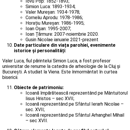
Iovu Pop: 1852-1893;
Simion Luca: 1893-1934;
Valer Mureșan: 1934-1978;
Corneliu Aprodu: 1978-1986;
Horațiu Mureșan: 1986-1995;
Ioan Oșan: 1995-2007;
Ioan Țărmure: 2007-noiembrie 2020.
Gusin Nicolae ianuarie 2021-prezent
Date particulare din viața parohiei, evenimente
istorice și personalități
:
Valer Luca, fiul părintelui Simion Luca, a fost profesor
universitar de renume la catedra de arheologie de la Cluj și
București. A studiat la Viena. Este înmormântat în curtea
bisericii.
Obiecte de patrimoniu:
Icoană împărătească reprezentând pe Mântuitorul
Iisus Hristos – sec XVII;
Icoană reprezentând pe Sfântul Ierarh Nicolae –
sec. XVII;
Icoană reprezentând pe Sfântul Arhanghel Mihail
– sec XVII.