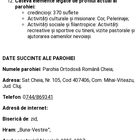
Câteva elemente legate de profilul actual al
parohiei:
credincioși: 370 suflete
Activități culturale și misionare: Cor, Pelerinaje;
Activități sociale și filantropice: Activități
recreative și sportive cu tinerii, vizite pastorale și
ajutorarea oamenilor nevoiași.
DATE SUCCINTE ALE PAROHIEI
Numele parohiei
: Parohia Ortodoxă Română Cheia;
Adresa:
Sat
Cheia, Nr. 105, Cod 407406, Com. Mihai-Viteazu,
Jud. Cluj;
Telefon
: 0
744/869341
Adresă de internet:
Biserică de
: zid;
Hram
: ,,Buna-Vestire”;