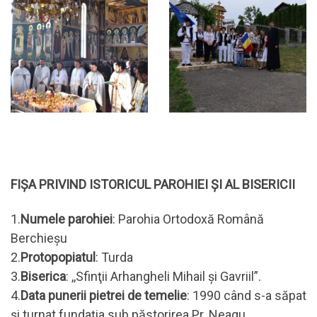
FIŞA PRIVIND ISTORICUL PAROHIEI ŞI AL BISERICII
1.
Numele parohiei
: Parohia Ortodoxă Română
Berchieșu
2.
Protopopiatul
: Turda
3.
Biserica
: ,,Sfinţii Arhangheli Mihail şi Gavriil”.
4.
Data punerii pietrei de temelie
: 1990 când s-a săpat
şi turnat fundaţia sub păstorirea Pr. Neagu