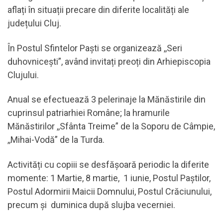
aflați în situații precare din diferite localități ale
județului Cluj.
În Postul Sfintelor Paști se organizează ,,Seri
duhovnicești”, având invitați preoți din Arhiepiscopia
Clujului.
Anual se efectuează 3 pelerinaje la Mănăstirile din
cuprinsul patriarhiei Române; la hramurile
Mănăstirilor ,,Sfânta Treime” de la Soporu de Câmpie,
,,Mihai-Vodă” de la Turda.
Activități cu copiii se desfășoară periodic la diferite
momente: 1 Martie, 8 martie, 1 iunie, Postul Paștilor,
Postul Adormirii Maicii Domnului, Postul Crăciunului,
precum și duminica după slujba vecerniei.