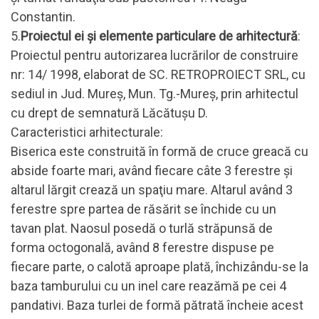
Constantin.
5.
Proiectul ei şi elemente particulare de arhitectură
:
Proiectul pentru autorizarea lucrărilor de construire
nr: 14/ 1998, elaborat de SC. RETROPROIECT SRL, cu
sediul in Jud. Mureş, Mun. Tg.-Mureş, prin arhitectul
cu drept de semnatură Lăcătuşu D.
Caracteristici arhitecturale:
Biserica este construită în formă de cruce greacă cu
abside foarte mari, având fiecare câte 3 ferestre şi
altarul lărgit crează un spaţiu mare. Altarul având 3
ferestre spre partea de răsărit se închide cu un
tavan plat. Naosul posedă o turlă străpunsă de
forma octogonală, având 8 ferestre dispuse pe
fiecare parte, o calotă aproape plată, închizându-se la
baza tamburului cu un inel care reazămă pe cei 4
pandativi. Baza turlei de formă pătrată încheie acest