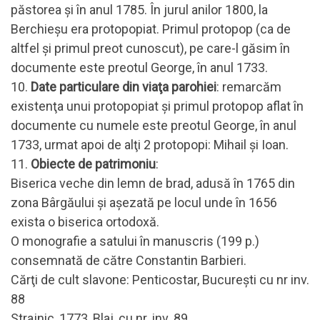
păstorea şi în anul 1785. În jurul anilor 1800, la
Berchieşu era protopopiat. Primul protopop (ca de
altfel şi primul preot cunoscut), pe care-l găsim în
documente este preotul George, în anul 1733.
10.
Date particulare din viaţa parohiei
: remarcăm
existenţa unui protopopiat şi primul protopop aflat în
documente cu numele este preotul George, în anul
1733, urmat apoi de alţi 2 protopopi: Mihail şi Ioan.
11.
Obiecte de patrimoniu
:
Biserica veche din lemn de brad, adusă în 1765 din
zona Bârgăului şi aşezată pe locul unde în 1656
exista o biserica ortodoxă.
O monografie a satului în manuscris (199 p.)
consemnată de către Constantin Barbieri.
Cărţi de cult slavone: Penticostar, Bucureşti cu nr inv.
88
Strajnic, 1773, Blaj, cu nr. inv. 89