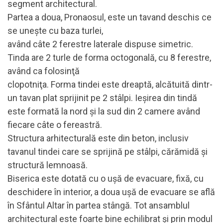
segment architectural.
Partea a doua, Pronaosul, este un tavand deschis ce
se uneşte cu baza turlei,
având câte 2 ferestre laterale dispuse simetric.
Tinda are 2 turle de forma octogonală, cu 8 ferestre,
având ca folosinţă
clopotniţa. Forma tindei este dreaptă, alcătuită dintr-
un tavan plat sprijinit pe 2 stâlpi. Ieşirea din tindă
este formată la nord şi la sud din 2 camere având
fiecare câte o fereastră.
Structura arhitecturală este din beton, inclusiv
tavanul tindei care se sprijină pe stâlpi, cărămidă şi
structură lemnoasă.
Biserica este dotată cu o uşă de evacuare, fixă, cu
deschidere în interior, a doua uşă de evacuare se află
în Sfântul Altar în partea stângă. Tot ansamblul
architectural este foarte bine echilibrat şi prin modul