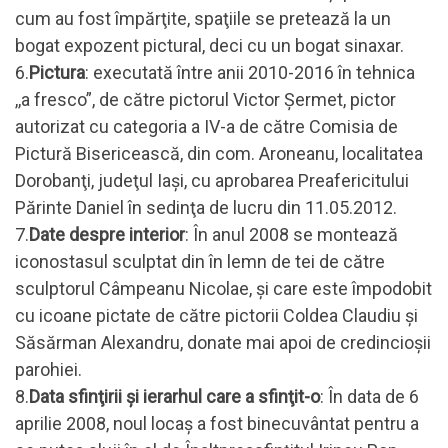
cum au fost împărţite, spaţiile se pretează la un
bogat expozent pictural, deci cu un bogat sinaxar.
6.
Pictura
: executată între anii 2010-2016 în tehnica
,,a fresco”, de către pictorul Victor Şermet, pictor
autorizat cu categoria a IV-a de către Comisia de
Pictură Bisericească, din com. Aroneanu, localitatea
Dorobanţi, judeţul Iaşi, cu aprobarea Preafericitului
Părinte Daniel în sedinţa de lucru din 11.05.2012.
7.
Date despre interior
: În anul 2008 se montează
iconostasul sculptat din în lemn de tei de către
sculptorul Câmpeanu Nicolae, şi care este împodobit
cu icoane pictate de către pictorii Coldea Claudiu şi
Săsărman Alexandru, donate mai apoi de credincioşii
parohiei.
8.
Data sfinţirii şi ierarhul care a sfinţit-o
: În data de 6
aprilie 2008, noul locaş a fost binecuvântat pentru a