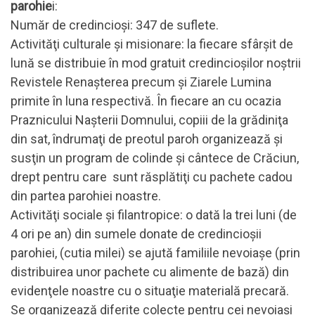
parohie
i:
Număr de credincioşi: 347 de suflete.
Activităţi culturale şi misionare: la fiecare sfârşit de
lună se distribuie în mod gratuit credincioşilor noştrii
Revistele Renaşterea precum şi Ziarele Lumina
primite în luna respectivă. În fiecare an cu ocazia
Praznicului Naşterii Domnului, copiii de la grădiniţa
din sat, îndrumaţi de preotul paroh organizează şi
susţin un program de colinde şi cântece de Crăciun,
drept pentru care sunt răsplătiţi cu pachete cadou
din partea parohiei noastre.
Activităţi sociale şi filantropice: o dată la trei luni (de
4 ori pe an) din sumele donate de credincioşii
parohiei, (cutia milei) se ajută familiile nevoiaşe (prin
distribuirea unor pachete cu alimente de bază) din
evidenţele noastre cu o situaţie materială precară.
Se organizează diferite colecte pentru cei nevoiași