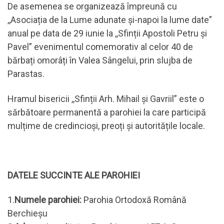
De asemenea se organizează împreună cu
,,Asociația de la Lume adunate și-napoi la lume date”
anual pe data de 29 iunie la ,,Sfinții Apostoli Petru și
Pavel” evenimentul comemorativ al celor 40 de
bărbați omorâți în Valea Sângelui, prin slujba de
Parastas.
Hramul bisericii ,,Sfinții Arh. Mihail și Gavriil” este o
sărbătoare permanentă a parohiei la care participă
mulțime de credincioși, preoți și autoritățile locale.
DATELE SUCCINTE ALE PAROHIEI
1.
Numele parohiei:
Parohia Ortodoxă Română
Berchieșu