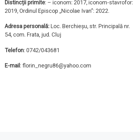
Distincții primite
: – iconom: 2017, iconom-stavrofor:
2019, Ordinul Episcop ,,Nicolae Ivan”: 2022.
Adresa personală:
Loc. Berchieșu, str. Principală nr.
54, com. Frata, jud. Cluj
Telefon
: 0742/043681
E-mail
: florin_negru86@yahoo.com