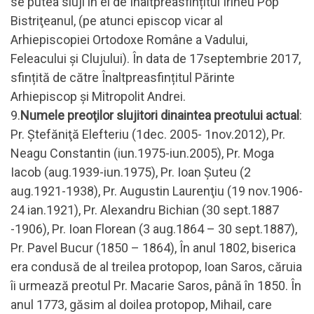
se putea sluji în el de Înaltpreasfințitul Irineu Pop
Bistriţeanul, (pe atunci episcop vicar al
Arhiepiscopiei Ortodoxe Române a Vadului,
Feleacului şi Clujului). În data de 17septembrie 2017,
sfințită de către Înaltpreasfințitul Părinte
Arhiepiscop și Mitropolit Andrei.
9.
Numele preoţilor slujitori dinaintea preotului actual
:
Pr. Ştefăniţă Elefteriu (1dec. 2005- 1nov.2012), Pr.
Neagu Constantin (iun.1975-iun.2005), Pr. Moga
Iacob (aug.1939-iun.1975), Pr. Ioan Şuteu (2
aug.1921-1938), Pr. Augustin Laurenţiu (19 nov.1906-
24 ian.1921), Pr. Alexandru Bichian (30 sept.1887
-1906), Pr. Ioan Florean (3 aug.1864 – 30 sept.1887),
Pr. Pavel Bucur (1850 – 1864), În anul 1802, biserica
era condusă de al treilea protopop, Ioan Saros, căruia
îi urmează preotul Pr. Macarie Saros, până în 1850. În
anul 1773, găsim al doilea protopop, Mihail, care