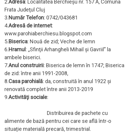
2.
Adresa
: Localitatea Berchieşu nr. 157 A, Comuna
Frata Judeţul Cluj
3.
Număr Telefon
: 0742/043681
4.
Adresă de internet
:
www.parohiaberchiesu.blogspot.com
5.
Biserica
: Nouă de zid; Veche de lemn
6.
Hramul
: ,,Sfinţii Arhangheli Mihail şi Gavriil” la
ambele biserici.
7.
Anul construirii
: Biserica de lemn în 1747; Biserica
de zid: între anii 1991-2008,
8.
Casa parohială
: da, construită în anul 1922 și
renovată complet între anii 2013-2019
9.
Activităţi sociale
:
Distribuirea de pachete cu
alimente de bază pentru cei care se află într-o
situație materială precară, trimestrial.