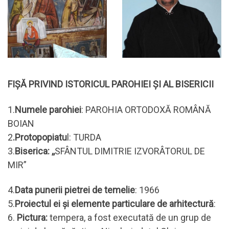
FIŞĂ PRIVIND ISTORICUL PAROHIEI ŞI AL BISERICII
1.
Numele parohiei
: PAROHIA ORTODOXĂ ROMÂNĂ
BOIAN
2
.Protopopiatu
l: TURDA
3.
Biserica: ,,
SFÂNTUL DIMITRIE IZVORÂTORUL DE
MIR”
4.
Data punerii pietrei de temelie
: 1966
5.
Proiectul ei şi elemente particulare de arhitectură
:
6.
Pictura:
tempera, a fost executată de un grup de