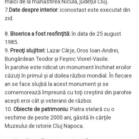
maici de la mănăstirea Nicula, judeţul Cluj.
7.
Date despre interior
: iconostast este executat din
zid.
8.
Biserica a fost resfinţită:
în data de 25 august
1985.
9.
Preoţi slujitori
: Lazar Cârje, Oros Ioan-Andrei,
Bungărdean Teodor şi Feşnic Viorel-Vasile.
În parohie este ridicat un monument închinat eroilor
căzuţi în primul şi al doilea război mondial. În fiecare
an se face slujbă la acest monument şi se
comemorează împreună cu toţi creştinii din parohie
aceşti eroi cât şi veteranii de război.
10.
Obiecte de patrimoniu
: Piatra stelară cu o
vechime de peste 2000 ani, găsită în cărţile
Muzeului de istorie Cluj Napoca.