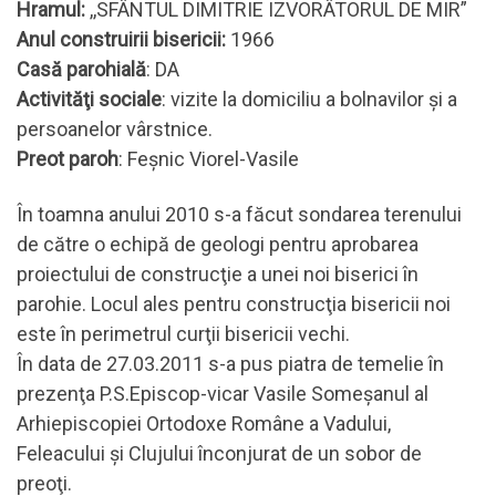
Hramul:
,,SFÂNTUL DIMITRIE IZVORÂTORUL DE MIR”
Anul construirii bisericii:
1966
Casă parohială
: DA
Activităţi sociale
: vizite la domiciliu a bolnavilor şi a
persoanelor vârstnice.
Preot paroh
: Feşnic Viorel-Vasile
În toamna anului 2010 s-a făcut sondarea terenului
de către o echipă de geologi pentru aprobarea
proiectului de construcţie a unei noi biserici în
parohie. Locul ales pentru construcţia bisericii noi
este în perimetrul curţii bisericii vechi.
În data de 27.03.2011 s-a pus piatra de temelie în
prezenţa P.S.Episcop-vicar Vasile Someşanul al
Arhiepiscopiei Ortodoxe Române a Vadului,
Feleacului şi Clujului înconjurat de un sobor de
preoţi.