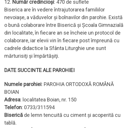
12.
Număr credincioși
: 470 de suflete
Biserica are în vedere întrajutorarea familiilor
nevoiaşe, a văduvelor şi bolnavilor din parohie. Există
o bună colaborare între Biserică şi Şcoala Gimnazială
din localitate, în fiecare an se încheie un protocol de
colaborare, iar elevii vin în fiecare post împreună cu
cadrele didactice la Sfânta Liturghie une sunt
mărturisiţi şi împărtăşiţi.
DATE SUCCINTE ALE PAROHIEI
Numele
parohiei
: PAROHIA ORTODOXĂ ROMÂNĂ
BOIAN
Adresa
: localitatea Boian, nr. 150
Telefon
: 0733/311594
Biserică
de lemn tencuită cu ciment şi acoperită cu
tablă.