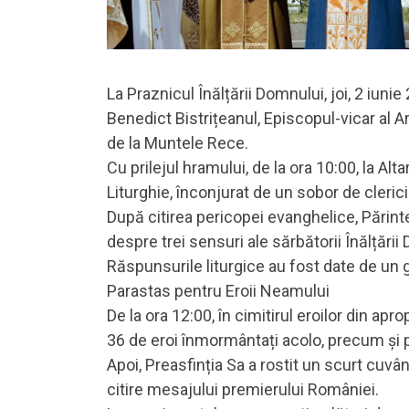
La Praznicul Înălțării Domnului, joi, 2 iuni
Benedict Bistrițeanul, Episcopul-vicar al Ar
de la Muntele Rece.
Cu prilejul hramului, de la ora 10:00, la Al
Liturghie, înconjurat de un sobor de clerici
După citirea pericopei evanghelice, Părint
despre trei sensuri ale sărbătorii Înălțării
Răspunsurile liturgice au fost date de un g
Parastas pentru Eroii Neamului
De la ora 12:00, în cimitirul eroilor din apr
36 de eroi înmormântați acolo, precum și pen
Apoi, Preasfinția Sa a rostit un scurt cuvânt
citire mesajului premierului României.