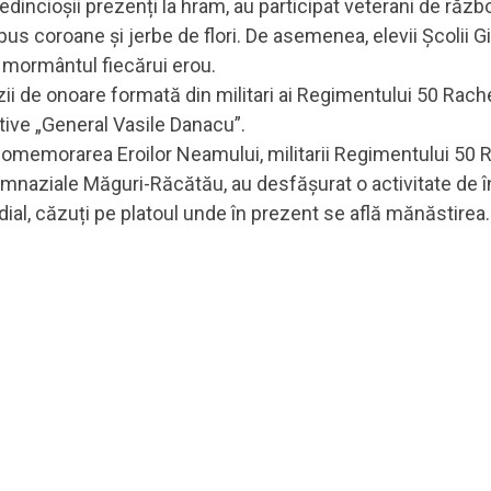
ncioşii prezenți la hram, au participat veterani de război, 
depus coroane şi jerbe de flori. De asemenea, elevii Școli
a mormântul fiecărui erou.
zii de onoare formată din militari ai Regimentului 50 Rach
tive „General Vasile Danacu”.
e comemorarea Eroilor Neamului, militarii Regimentului 50
Gimnaziale Măguri-Răcătău, au desfășurat o activitate de într
ndial, căzuți pe platoul unde în prezent se află mănăstirea.