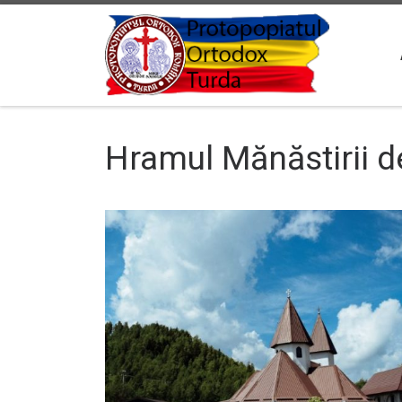
Sari la conținut
Hramul Mănăstirii d