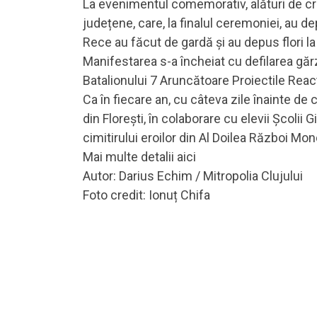
La evenimentul comemorativ, alături de credi
județene, care, la finalul ceremoniei, au 
Rece au făcut de gardă și au depus flori l
Manifestarea s-a încheiat cu defilarea găr
Batalionului 7 Aruncătoare Proiectile Reac
Ca în fiecare an, cu câteva zile înainte d
din Florești, în colaborare cu elevii Școlii 
cimitirului eroilor din Al Doilea Război Mo
Mai multe detalii aici
Autor: Darius Echim / Mitropolia Clujului
Foto credit: Ionuț Chifa