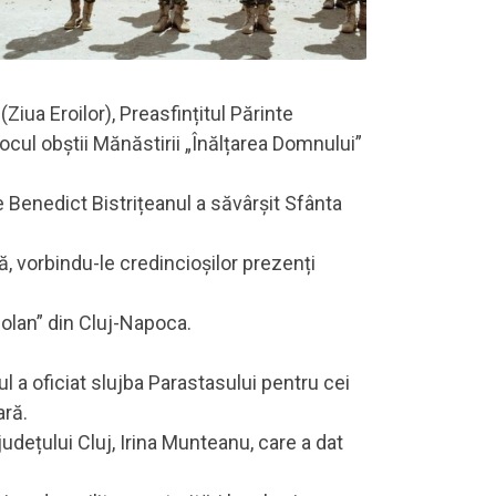
Ziua Eroilor), Preasfințitul Părinte
jlocul obștii Mănăstirii „Înălțarea Domnului”
te Benedict Bistrițeanul a săvârșit Sfânta
, vorbindu-le credincioșilor prezenți
Colan” din Cluj-Napoca.
ul a oficiat slujba Parastasului pentru cei
ară.
 județului Cluj, Irina Munteanu, care a dat