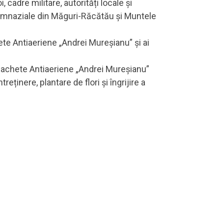
cadre militare, autorități locale și
i Gimnaziale din Măguri-Răcătău și Muntele
ete Antiaeriene „Andrei Mureșianu” și ai
 Rachete Antiaeriene „Andrei Mureșianu”
eținere, plantare de flori și îngrijire a