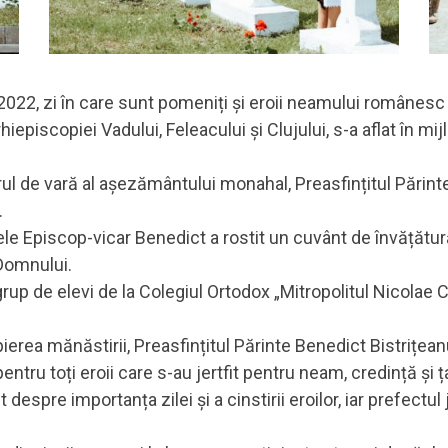
e 2022, zi în care sunt pomeniți și eroii neamului românesc (
hiepiscopiei Vadului, Feleacului și Clujului, s-a aflat în mi
tarul de vară al așezământului monahal, Preasfințitul Părin
.
ele Episcop-vicar Benedict a rostit un cuvânt de învățătură
 Domnului.
rup de elevi de la Colegiul Ortodox „Mitropolitul Nicolae 
opierea mănăstirii, Preasfințitul Părinte Benedict Bistrițean
tru toți eroii care s-au jertfit pentru neam, credință și ț
 despre importanța zilei și a cinstirii eroilor, iar prefectul