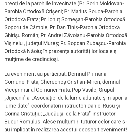
preoți de la parohiile învecinate (Pr. Sorin Moldovan-
Parohia Ortodoxă Crișeni; Pr. Marius Souca-Parohia
Ortodoxă Frata; Pr. Ionuț Someșan-Parohia Ortodoxă
Soporu de Câmpie; Pr. Dan Tiniș-Parohia Ortodoxă
Ghirișu Român; Pr. Andrei Zăvoianu-Parohia Ortodoxă
Vișinelu , județul Mureș; Pr. Bogdan Zubașcu-Parohia
Ortodoxă Năoiu; în prezența autorităților locale și
mulțime de credincioși.
La eveniment au participat: Domnul Primar al
Comunei Frata, Cherecheș Cristian-Miron, domnul
Viceprimar al Comunei Frata, Pop Vasile; Grupul
,,Jijicanii” al ,,Asociației de la lume adunate și n-apoi la
lume date”-coordonatori instructori Daniel Rusu și
Corina Cristuțiu; ,,Jucăușii de la Frata”-instructor
Bucur Romulus. Alese mulțumiri tuturor celor care s-
au implicat în realizarea acestui deosebit eveniment!