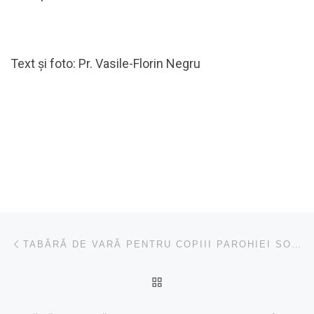
Text și foto: Pr. Vasile-Florin Negru
Navigare în articole
Articolul anterior
TABĂRĂ DE VARĂ PENTRU COPIII PAROHIEI SOPORU DE CÂMPIE
ÎNAPOI LA LISTA CU ART
Ar