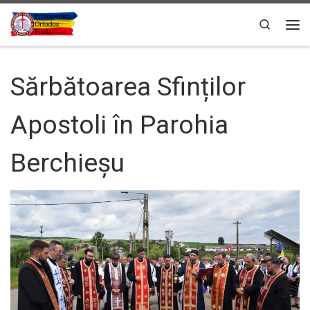
Sari la conținut
Search
Men
Sărbătoarea Sfinților
Apostoli în Parohia
Berchieșu