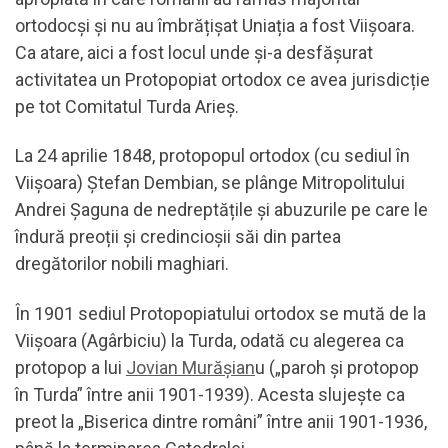
ortodocși și nu au îmbrățișat Uniația a fost Viișoara.
Ca atare, aici a fost locul unde și-a desfășurat
activitatea un Protopopiat ortodox ce avea jurisdicție
pe tot Comitatul Turda Arieș.
La 24 aprilie 1848, protopopul ortodox (cu sediul în
Viișoara) Ștefan Dembian, se plânge Mitropolitului
Andrei Șaguna de nedreptățile și abuzurile pe care le
îndură preoții și credincioșii săi din partea
dregătorilor nobili maghiari.
În 1901 sediul Protopopiatului ortodox se mută de la
Viișoara (Agârbiciu) la Turda, odată cu alegerea ca
protopop a lui
Jovian Murășian
u („paroh și protopop
în Turda” între anii 1901-1939). Acesta slujește ca
preot la „Biserica dintre români”
între anii 1901-1936,