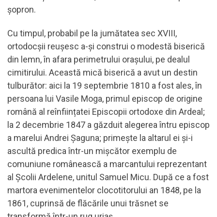
șopron.
Cu timpul, probabil pe la jumătatea sec XVIII,
ortodocșii reușesc a-și construi o modestă biserică
din lemn, în afara perimetrului orașului, pe dealul
cimitirului. Această mică biserică a avut un destin
tulburător: aici la 19 septembrie 1810 a fost ales, în
persoana lui Vasile Moga, primul episcop de origine
română al reînființatei Episcopii ortodoxe din Ardeal;
la 2 decembrie 1847 a găzduit alegerea întru episcop
a marelui Andrei Șaguna; primește la altarul ei și-i
ascultă predica într-un mișcător exemplu de
comuniune românească a marcantului reprezentant
al Școlii Ardelene, unitul Samuel Micu. După ce a fost
martora evenimentelor clocotitorului an 1848, pe la
1861, cuprinsă de flăcările unui trăsnet se
transformă într-un rug uriaș.