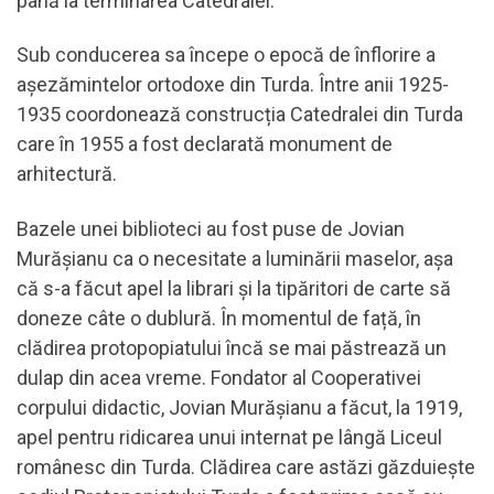
până la terminarea Catedralei.
Sub conducerea sa începe o epocă de înflorire a
așezămintelor ortodoxe din Turda. Între anii 1925-
1935 coordonează construcția Catedralei din Turda
care în 1955 a fost declarată monument de
arhitectură.
Bazele unei biblioteci au fost puse de Jovian
Murăşianu ca o necesitate a luminării maselor, așa
că s-a făcut apel la librari și la tipăritori de carte să
doneze câte o dublură. În momentul de față, în
clădirea protopopiatului încă se mai păstrează un
dulap din acea vreme. Fondator al Cooperativei
corpului didactic, Jovian Murășianu a făcut, la 1919,
apel pentru ridicarea unui internat pe lângă Liceul
românesc din Turda. Clădirea care astăzi găzduiește