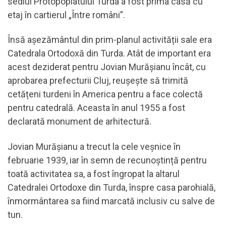
sediul Protopopiatului Turda a fost prima casă cu
etaj în cartierul „Între români”.
Însă așezământul din prim-planul activității sale era
Catedrala Ortodoxă din Turda. Atât de important era
acest deziderat pentru Jovian Murășianu încât, cu
aprobarea prefecturii Cluj, reușește să trimită
cetățeni turdeni în America pentru a face colectă
pentru catedrală. Aceasta în anul 1955 a fost
declarată monument de arhitectură.
Jovian Murăşianu a trecut la cele veșnice în
februarie 1939, iar în semn de recunoștință pentru
toată activitatea sa, a fost îngropat la altarul
Catedralei Ortodoxe din Turda, înspre casa parohială,
înmormântarea sa fiind marcată inclusiv cu salve de
tun.