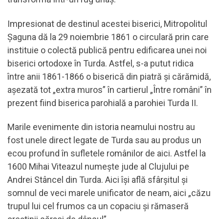
Impresionat de destinul acestei biserici, Mitropolitul
Șaguna dă la 29 noiembrie 1861 o circulară prin care
instituie o colectă publică pentru edificarea unei noi
biserici ortodoxe în Turda. Astfel, s-a putut ridica
între anii 1861-1866 o biserică din piatră și cărămidă,
așezată tot „extra muros” în cartierul „Între români” în
prezent fiind biserica parohială a parohiei Turda II.
Marile evenimente din istoria neamului nostru au
fost unele direct legate de Turda sau au produs un
ecou profund în sufletele românilor de aici. Astfel la
1600 Mihai Viteazul numește jude al Clujului pe
Andrei Stâncel din Turda. Aici își află sfârșitul și
somnul de veci marele unificator de neam, aici „căzu
trupul lui cel frumos ca un copaciu și rămaseră