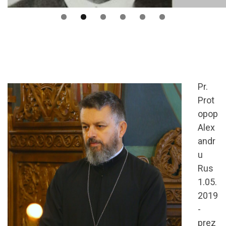
Pr.
Prot
opop
Alex
andr
u
Rus
1.05.
2019
-
prez