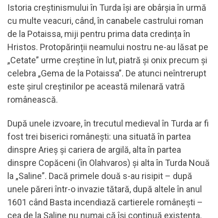
Istoria creștinismului în Turda își are obârșia în urmă
cu multe veacuri, când, în canabele castrului roman
de la Potaissa, miji pentru prima data credința în
Hristos. Protopărinții neamului nostru ne-au lăsat pe
„Cetate” urme creștine în lut, piatră și onix precum și
celebra „Gema de la Potaissa”. De atunci neîntrerupt
este șirul creștinilor pe această milenară vatră
românească.
După unele izvoare, în trecutul medieval în Turda ar fi
fost trei biserici românești: una situată în partea
dinspre Arieș și cariera de argilă, alta în partea
dinspre Copăceni (în Olahvaros) și alta în Turda Nouă
la „Saline”. Dacă primele două s-au risipit – după
unele păreri într-o invazie tătară, după altele în anul
1601 când Basta incendiază cartierele românești –
cea de la Saline nu numai că își continuă existența,