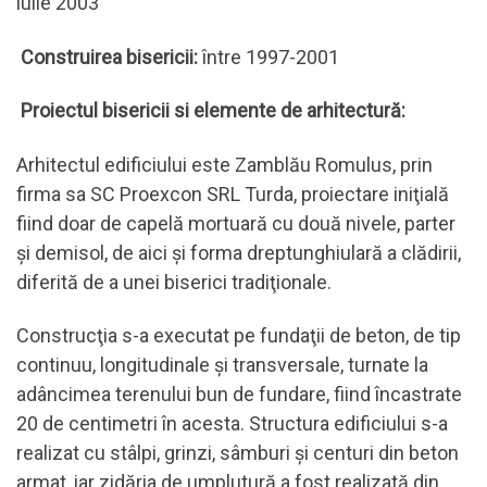
iulie 2003
Construirea bisericii:
între 1997-2001
Proiectul bisericii si elemente de arhitectură:
Arhitectul edificiului este Zamblău Romulus, prin
firma sa SC Proexcon SRL Turda, proiectare iniţială
fiind doar de capelă mortuară cu două nivele, parter
şi demisol, de aici şi forma dreptunghiulară a clădirii,
diferită de a unei biserici tradiţionale.
Construcţia s-a executat pe fundaţii de beton, de tip
continuu, longitudinale şi transversale, turnate la
adâncimea terenului bun de fundare, fiind încastrate
20 de centimetri în acesta. Structura edificiului s-a
realizat cu stâlpi, grinzi, sâmburi şi centuri din beton
armat, iar zidăria de umplutură a fost realizată din