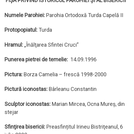
FIȘA PRIVIND ISTORICUL PAROHIEI ȘI AL BISERICII
Numele Parohiei:
Parohia Ortodoxă Turda Capelă II
Protopopiatul:
Turda
Hramul:
„Înălţarea Sfintei Cruci”
Punerea pietrei de temelie:
14.09.1996
Pictura:
Borza Camelia – frescă 1998-2000
Pictură iconostas:
Bârleanu Constantin
Sculptor iconostas:
Marian Mircea, Ocna Mureş, din
stejar
Sfinţirea bisericii:
Preasfințitul Irineu Bistriţeanul, 6