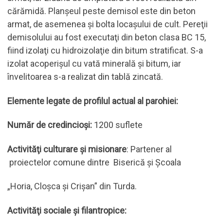
cărămidă. Planşeul peste demisol este din beton
armat, de asemenea şi bolta locaşului de cult. Pereţii
demisolului au fost executaţi din beton clasa BC 15,
fiind izolaţi cu hidroizolaţie din bitum stratificat. S-a
izolat acoperişul cu vată minerală şi bitum, iar
învelitoarea s-a realizat din tablă zincată.
Elemente legate de profilul actual al parohiei:
Număr de credincioşi:
1200 suflete
Activităţi culturare şi misionare
: Partener al
proiectelor comune dintre Biserică şi Şcoala
„Horia, Cloşca şi Crişan” din Turda.
Activităţi sociale şi filantropice: