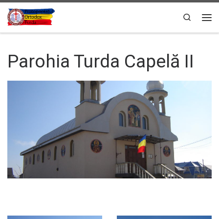
Sari la conținut
Search
Men
Parohia Turda Capelă II