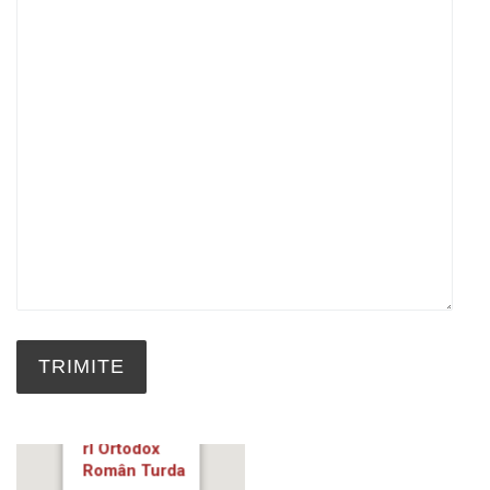
Protopopiatu
rl Ortodox
Român Turda