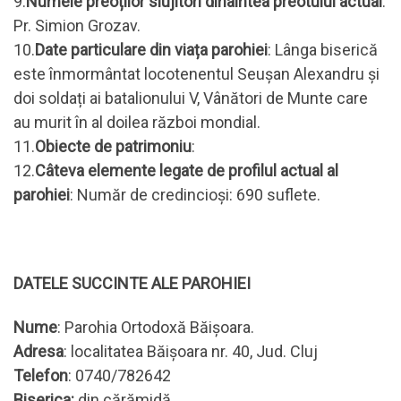
9.
Numele preoților slujitori dinaintea preotului actual
:
Pr. Simion Grozav.
10.
Date particulare din viața parohiei
: Lânga biserică
este înmormântat locotenentul Seușan Alexandru și
doi soldați ai batalionului V, Vânători de Munte care
au murit în al doilea război mondial.
11.
Obiecte de patrimoniu
:
12.
Câteva elemente legate de profilul actual al
parohiei
: Număr de credincioși: 690 suflete.
DATELE SUCCINTE ALE PAROHIEI
Nume
: Parohia Ortodoxă Băișoara.
Adresa
: localitatea Băișoara nr. 40, Jud. Cluj
Telefon
: 0740/782642
Biserica:
din cărămidă