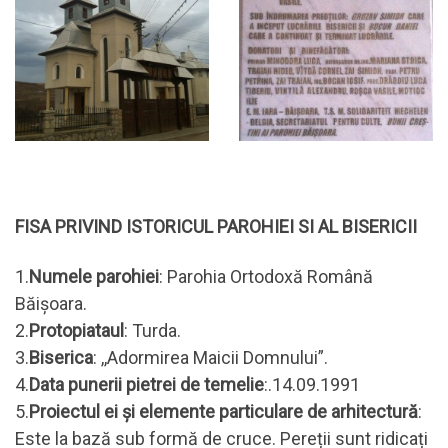
FISA PRIVIND ISTORICUL PAROHIEI SI AL BISERICII
1.
Numele parohiei
: Parohia Ortodoxă Română
Băișoara.
2.
Protopiataul
: Turda.
3.
Biserica
: ,,Adormirea Maicii Domnului”.
4.
Data punerii pietrei de temelie
:.14.09.1991
5.
Proiectul ei și elemente particulare de arhitectură
:
Este la bază sub formă de cruce. Pereții sunt ridicați