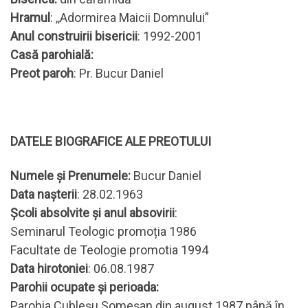
Hramul
: ,,Adormirea Maicii Domnului”
Anul construirii bisericii
: 1992-2001
Casă parohială:
Preot paroh
: Pr. Bucur Daniel
DATELE BIOGRAFICE ALE PREOTULUI
Numele și Prenumele:
Bucur Daniel
Data nașterii
: 28.02.1963
Școli absolvite și anul absovirii
:
Seminarul Teologic promoția 1986
Facultate de Teologie promotia 1994
Data hirotoniei
: 06.08.1987
Parohii ocupate și perioada:
Parohia Cubleșu Someșan din august 1987 până în