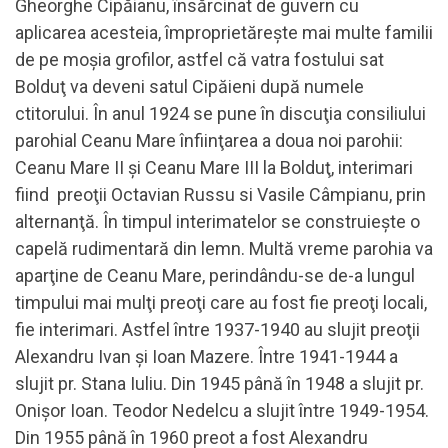
Gheorghe Cipăianu, însărcinat de guvern cu
aplicarea acesteia, împroprietăreşte mai multe familii
de pe moşia grofilor, astfel că vatra fostului sat
Bolduţ va deveni satul Cipăieni după numele
ctitorului. În anul 1924 se pune în discuţia consiliului
parohial Ceanu Mare înfiinţarea a doua noi parohii:
Ceanu Mare II şi Ceanu Mare III la Bolduţ, interimari
fiind preoţii Octavian Russu si Vasile Câmpianu, prin
alternanţă. În timpul interimatelor se construieşte o
capelă rudimentară din lemn. Multă vreme parohia va
aparţine de Ceanu Mare, perindându-se de-a lungul
timpului mai mulţi preoţi care au fost fie preoţi locali,
fie interimari. Astfel între 1937-1940 au slujit preoţii
Alexandru Ivan şi Ioan Mazere. Între 1941-1944 a
slujit pr. Stana Iuliu. Din 1945 până în 1948 a slujit pr.
Onişor Ioan. Teodor Nedelcu a slujit între 1949-1954.
Din 1955 până în 1960 preot a fost Alexandru