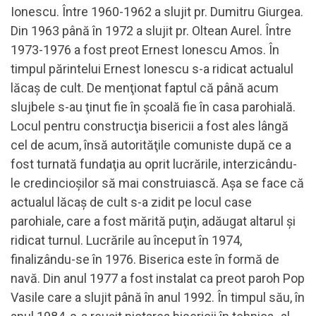
Ionescu. Între 1960-1962 a slujit pr. Dumitru Giurgea.
Din 1963 până în 1972 a slujit pr. Oltean Aurel. Între
1973-1976 a fost preot Ernest Ionescu Amos. În
timpul părintelui Ernest Ionescu s-a ridicat actualul
lăcaş de cult. De menţionat faptul că până acum
slujbele s-au ţinut fie în şcoală fie în casa parohială.
Locul pentru construcţia bisericii a fost ales lângă
cel de acum, însă autorităţile comuniste după ce a
fost turnată fundaţia au oprit lucrările, interzicându-
le credincioşilor să mai construiască. Aşa se face că
actualul lăcaş de cult s-a zidit pe locul case
parohiale, care a fost mărită puţin, adăugat altarul şi
ridicat turnul. Lucrările au început în 1974,
finalizându-se în 1976. Biserica este în formă de
navă. Din anul 1977 a fost instalat ca preot paroh Pop
Vasile care a slujit până în anul 1992. În timpul său, în