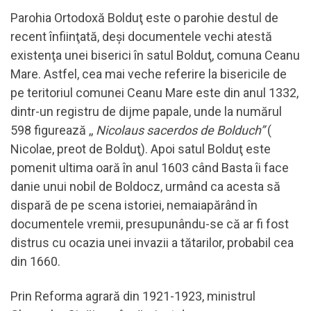
Parohia Ortodoxă Bolduţ este o parohie destul de
recent înfiinţată, deşi documentele vechi atestă
existenţa unei biserici în satul Bolduţ, comuna Ceanu
Mare. Astfel, cea mai veche referire la bisericile de
pe teritoriul comunei Ceanu Mare este din anul 1332,
dintr-un registru de dijme papale, unde la numărul
598 figurează ,,
Nicolaus sacerdos de Bolduch”
(
Nicolae, preot de Bolduţ). Apoi satul Bolduţ este
pomenit ultima oară în anul 1603 când Basta îi face
danie unui nobil de Boldocz, urmând ca acesta să
dispară de pe scena istoriei, nemaiapărând în
documentele vremii, presupunându-se că ar fi fost
distrus cu ocazia unei invazii a tătarilor, probabil cea
din 1660.
Prin Reforma agrară din 1921-1923, ministrul