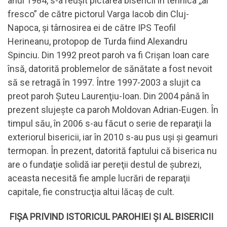
anul 1984, s-a reuşit pictarea bisericii în tehnica ,,al
fresco” de către pictorul Varga Iacob din Cluj-
Napoca, şi târnosirea ei de către IPS Teofil
Herineanu, protopop de Turda fiind Alexandru
Spinciu. Din 1992 preot paroh va fi Crişan Ioan care
însă, datorită problemelor de sănătate a fost nevoit
să se retragă în 1997. Între 1997-2003 a slujit ca
preot paroh Şuteu Laurenţiu-Ioan. Din 2004 până în
prezent slujeşte ca paroh Moldovan Adrian-Eugen. În
timpul său, în 2006 s-au făcut o serie de reparaţii la
exteriorul bisericii, iar în 2010 s-au pus uşi şi geamuri
termopan. În prezent, datorită faptului că biserica nu
are o fundaţie solidă iar pereţii destul de şubrezi,
aceasta necesită fie ample lucrări de reparaţii
capitale, fie construcţia altui lăcaş de cult.
FIȘA PRIVIND ISTORICUL PAROHIEI ȘI AL BISERICII