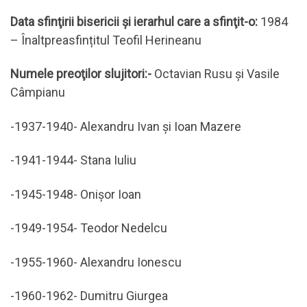
Data sfinţirii bisericii şi ierarhul care a sfinţit-o:
1984
– Înaltpreasfințitul Teofil Herineanu
Numele preoţilor slujitori:-
Octavian Rusu și Vasile
Câmpianu
-1937-1940- Alexandru Ivan şi Ioan Mazere
-1941-1944- Stana Iuliu
-1945-1948- Onişor Ioan
-1949-1954- Teodor Nedelcu
-1955-1960- Alexandru Ionescu
-1960-1962- Dumitru Giurgea