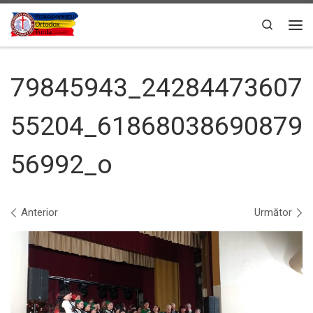
Sari la conținut
Search
Men
79845943_24284473607
55204_61868038690879
56992_o
Navigare în imagini
Anterior
Următor