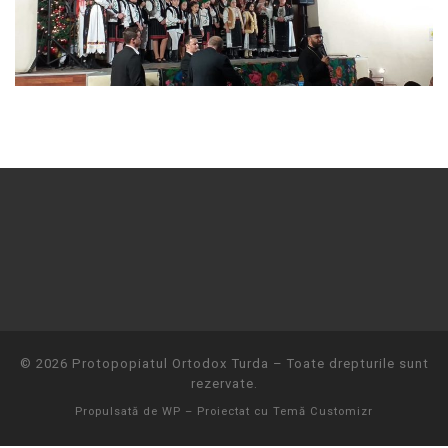
© 2026
Protopopiatul Ortodox Turda
– Toate drepturile sunt
rezervate.
Propulsată de
WP
– Proiectat cu
Temă Customizr