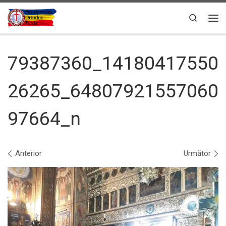
Sari la conținut
Search
Men
79387360_14180417550
26265_64807921557060
97664_n
Navigare în imagini
Anterior
Următor