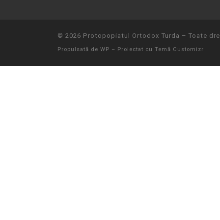
© 2026
Protopopiatul Ortodox Turda
– Toate drep
Propulsată de
WP
– Proiectat cu
Temă Customizr