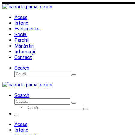
Sari
la
conținut
Acasa
Istoric
Evenimente
Social
Parohii
Mănăstiri
Informații
Contact
Search
Căutare
Caută...
Search
Căutare
Caută...
Căutare
Caută...
Meniu
Acasa
Istoric