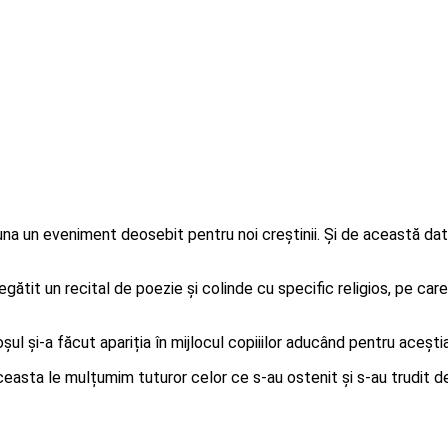
una un eveniment deosebit pentru noi creștinii. Și de această dat
 un recital de poezie și colinde cu specific religios, pe care l-a
și-a făcut apariția în mijlocul copiiilor aducând pentru aceștia da
sta le mulțumim tuturor celor ce s-au ostenit și s-au trudit de