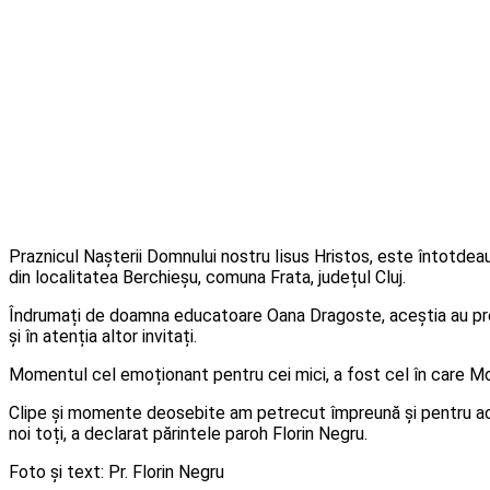
Praznicul Nașterii Domnului nostru Iisus Hristos, este întotdea
din localitatea Berchieșu, comuna Frata, județul Cluj.
Îndrumați de doamna educatoare Oana Dragoste, aceștia au pregătit
și în atenția altor invitați.
Momentul cel emoționant pentru cei mici, a fost cel în care Moșul 
Clipe și momente deosebite am petrecut împreună și pentru acea
noi toți, a declarat părintele paroh Florin Negru.
Foto și text: Pr. Florin Negru