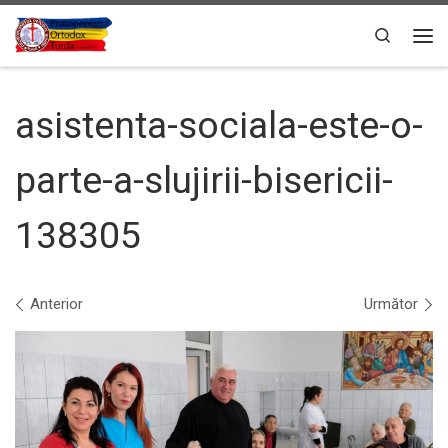
Sari la conținut
Search
Men
asistenta-sociala-este-o-
parte-a-slujirii-bisericii-
138305
Navigare în imagini
Anterior
Următor