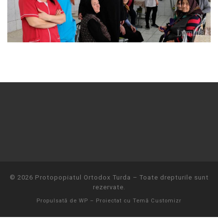
© 2026
Protopopiatul Ortodox Turda
– Toate drepturile sunt
rezervate.
Propulsată de
WP
– Proiectat cu
Temă Customizr