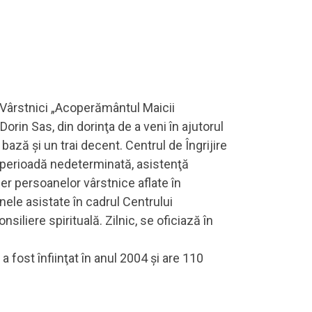
ru Vârstnici „Acoperământul Maicii
Dorin Sas, din dorinţa de a veni în ajutorul
ază şi un trai decent. Centrul de Îngrijire
 perioadă nedeterminată, asistenţă
iber persoanelor vârstnice aflate în
nele asistate în cadrul Centrului
nsiliere spirituală. Zilnic, se oficiază în
 fost înfiinţat în anul 2004 și are 110