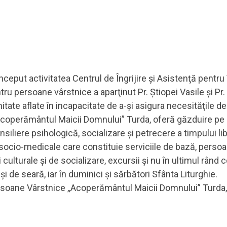
 început activitatea Centrul de Îngrijire şi Asistenţă pent
tru persoane vârstnice a aparţinut Pr. Ştiopei Vasile şi Pr. 
te aflate în incapacitate de a-şi asigura necesităţile de b
,Acoperământul Maicii Domnului” Turda, oferă găzduire pe
consiliere psihologică, socializare şi petrecere a timpului l
i socio-medicale care constituie serviciile de bază, persoa
ulturale şi de socializare, excursii şi nu în ultimul rând co
 de seară, iar în duminici şi sărbători Sfânta Liturghie.
rsoane Vârstnice ,,Acoperământul Maicii Domnului” Turda, a