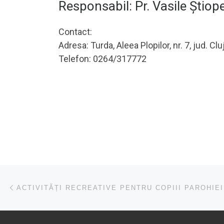
Responsabil: Pr. Vasile Ştiope
Contact:
Adresa: Turda, Aleea Plopilor, nr. 7, jud. Clu
Telefon: 0264/317772
Navigare în articole
Articolul anterior