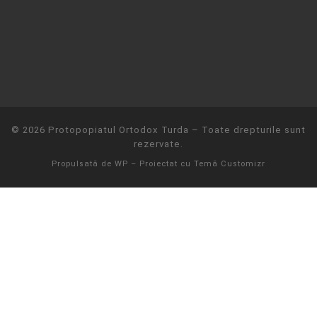
© 2026
Protopopiatul Ortodox Turda
– Toate drepturile sunt
rezervate.
Propulsată de
WP
– Proiectat cu
Temă Customizr