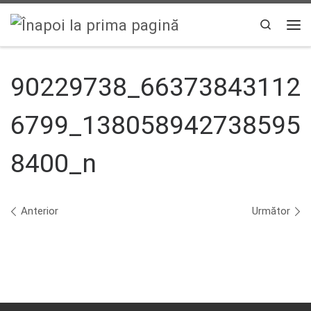
Sari la conținut
Search
Men
90229738_66373843112
6799_138058942738595
8400_n
Navigare în imagini
Anterior
Următor