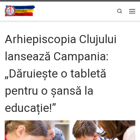
Sari la conținut
Search
Men
Arhiepiscopia Clujului
lansează Campania:
„Dăruiește o tabletă
pentru o șansă la
educație!”