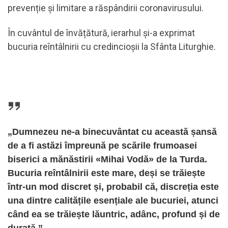
prevenție şi limitare a răspândirii coronavirusului.
În cuvântul de învățătură, ierarhul și-a exprimat
bucuria reîntâlnirii cu credincioșii la Sfânta Liturghie.
„Dumnezeu ne-a binecuvântat cu această șansă
de a fi astăzi împreună pe scările frumoasei
biserici a mănăstirii «Mihai Vodă» de la Turda.
Bucuria reîntâlnirii este mare, deși se trăiește
într-un mod discret și, probabil că, discreția este
una dintre calitățile esențiale ale bucuriei, atunci
când ea se trăiește lăuntric, adânc, profund și de
durată.”