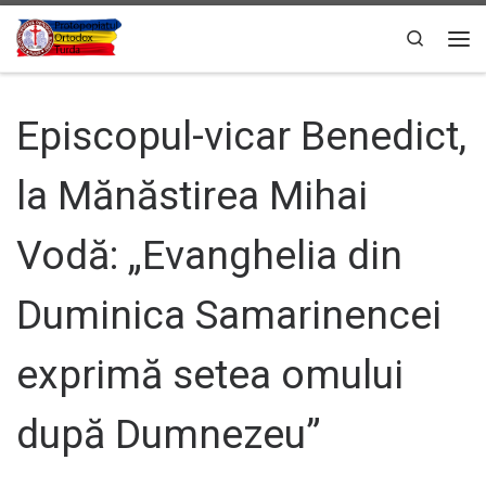
Sari la conținut
Search
Men
Episcopul-vicar Benedict,
la Mănăstirea Mihai
Vodă: „Evanghelia din
Duminica Samarinencei
exprimă setea omului
după Dumnezeu”