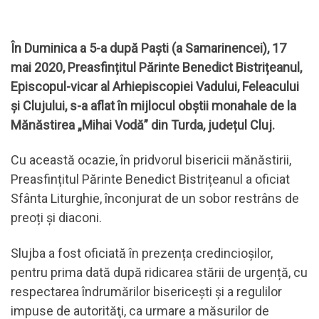
În Duminica a 5-a după Paști (a Samarinencei), 17
mai 2020, Preasfințitul Părinte Benedict Bistrițeanul,
Episcopul-vicar al Arhiepiscopiei Vadului, Feleacului
și Clujului, s-a aflat în mijlocul obștii monahale de la
Mănăstirea „Mihai Vodă” din Turda, județul Cluj.
Cu această ocazie, în pridvorul bisericii mănăstirii,
Preasfințitul Părinte Benedict Bistrițeanul a oficiat
Sfânta Liturghie, înconjurat de un sobor restrâns de
preoți și diaconi.
Slujba a fost oficiată în prezența credincioșilor,
pentru prima dată după ridicarea stării de urgență, cu
respectarea îndrumărilor bisericești și a regulilor
impuse de autorităţi, ca urmare a măsurilor de