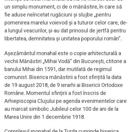
un simplu monument, ci de o mănăstire, în care să
fie aduse neîncetat rugăciuni şi slujbe „pentru
pomenirea marelui voievod şi a tuturor celor care, de-
a lungul veacurilor, şi-au dat prinosul de jertfă pentru
libertatea, demnitatea şi unitatea poporului român”.
Aşezământul monahal este o copie arhitecturală a
vechii Mănăstiri „Mihai Vodă” din Bucureşti, ctitorie a
banului Mihai din 1591, dar mutilată de regimul
comunist. Biserica mănăstirii a fost sfințită la data
de 19 august 2018, de 9 ierarhi ai Bisericii Ortodoxe
Române. Momentul sfințirii a fost înscris de
Arhiepiscopia Clujului pe agenda evenimentelor care
au marcat simbolic Jubileul celor 100 de ani de la
Marea Unire din 1 decembrie 1918.
Complexul monahal de la Turda cuprinde biserica