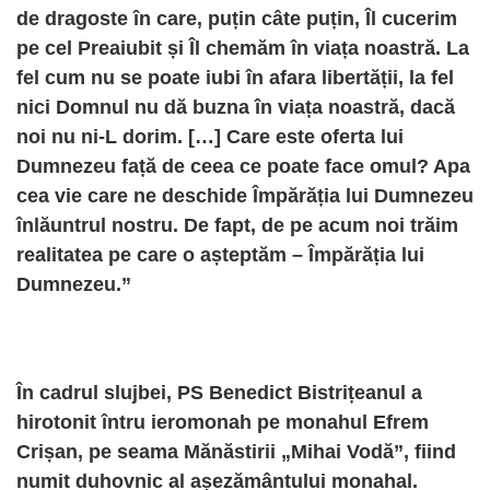
de dragoste în care, puțin câte puțin, Îl cucerim
pe cel Preaiubit și Îl chemăm în viața noastră. La
fel cum nu se poate iubi în afara libertății, la fel
nici Domnul nu dă buzna în viața noastră, dacă
noi nu ni-L dorim. […] Care este oferta lui
Dumnezeu față de ceea ce poate face omul? Apa
cea vie care ne deschide Împărăția lui Dumnezeu
înlăuntrul nostru. De fapt, de pe acum noi trăim
realitatea pe care o așteptăm – Împărăția lui
Dumnezeu.”
În cadrul slujbei, PS Benedict Bistrițeanul a
hirotonit întru ieromonah pe monahul Efrem
Crișan, pe seama Mănăstirii „Mihai Vodă”, fiind
numit duhovnic al așezământului monahal.