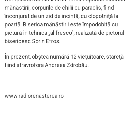
mănăstirii, corpurile de chilii cu paraclis, fiind
înconjurat de un zid de incintă, cu clopotniţă la
poartă. Biserica mănăstirii este împodobită cu
pictură în tehnica „al fresco”, realizată de pictorul
bisericesc Sorin Efros.
În prezent, obştea numără 12 viețuitoare, stareţă
fiind stravrofora Andreea Zdrobău.
www.radiorenasterea.ro