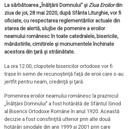
La sărbătoarea „Înălțării Domnului” şi
Ziua Eroilor
din
ziua de joi, 28 mai 2020, după Sfânta Liturghie, vor fi
oficiate, cu respectarea reglementărilor actuale din
starea de alertă, slujbe de pomenire a eroilor
neamului românesc în toate catedralele, bisericile,
mănăstirile, cimitirele şi monumentele închinate
acestora din ţară şi străinătate.
La ora 12.00, clopotele bisericilor ortodoxe vor fi
trase în semn de recunoştinţă faţă de eroii care s-au
jertfit pentru neam, credinţă şi ţară.
Pomenirea eroilor neamului românesc la praznicul
„Înălţării Domnului” a fost hotărâtă de Sfântul Sinod
al Bisericii Ortodoxe Române în anul 1920. Această
decizie a fost consfinţită ulterior prin alte două
hotărâri sinodale din anii 1999 şi 2001 prin care