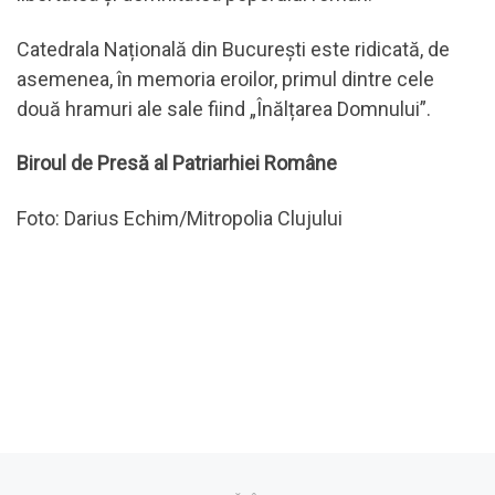
Catedrala Națională din București este ridicată, de
asemenea, în memoria eroilor, primul dintre cele
două hramuri ale sale fiind „Înălțarea Domnului”.
Biroul de Presă al Patriarhiei Române
Foto: Darius Echim/Mitropolia Clujului
Navigare în articole
Articolul anterior