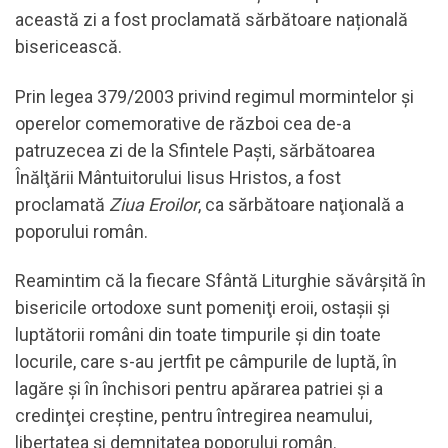
această zi a fost proclamată sărbătoare națională
bisericească.
Prin legea 379/2003 privind regimul mormintelor şi
operelor comemorative de război cea de-a
patruzecea zi de la Sfintele Paşti, sărbătoarea
Înălţării Mântuitorului Iisus Hristos, a fost
proclamată
Ziua Eroilor
, ca sărbătoare naţională a
poporului român.
Reamintim că la fiecare Sfântă Liturghie săvârșită în
bisericile ortodoxe sunt pomeniţi eroii, ostaşii şi
luptătorii români din toate timpurile şi din toate
locurile, care s-au jertfit pe câmpurile de luptă, în
lagăre şi în închisori pentru apărarea patriei şi a
credinţei creștine, pentru întregirea neamului,
libertatea şi demnitatea poporului român.