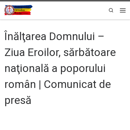
Sari la conținut
Search
Men
Înălţarea Domnului –
Ziua Eroilor, sărbătoare
naţională a poporului
român | Comunicat de
presă