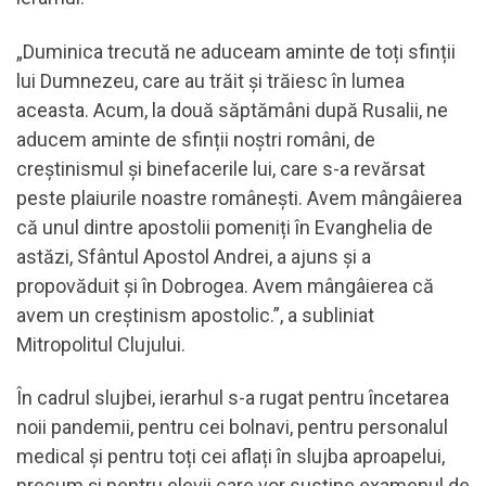
„Duminica trecută ne aduceam aminte de toți sfinții
lui Dumnezeu, care au trăit și trăiesc în lumea
aceasta. Acum, la două săptămâni după Rusalii, ne
aducem aminte de sfinții noștri români, de
creștinismul și binefacerile lui, care s-a revărsat
peste plaiurile noastre românești. Avem mângâierea
că unul dintre apostolii pomeniți în Evanghelia de
astăzi, Sfântul Apostol Andrei, a ajuns și a
propovăduit și în Dobrogea. Avem mângâierea că
avem un creștinism apostolic.”, a subliniat
Mitropolitul Clujului.
În cadrul slujbei, ierarhul s-a rugat pentru încetarea
noii pandemii, pentru cei bolnavi, pentru personalul
medical și pentru toți cei aflați în slujba aproapelui,
precum și pentru elevii care vor susține examenul de