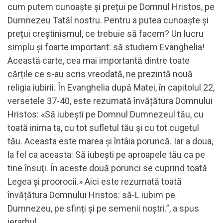
cum putem cunoaște și prețui pe Domnul Hristos, pe
Dumnezeu Tatăl nostru. Pentru a putea cunoaște și
prețui creștinismul, ce trebuie să facem? Un lucru
simplu și foarte important: să studiem Evanghelia!
Această carte, cea mai importantă dintre toate
cărțile ce s-au scris vreodată, ne prezintă nouă
religia iubirii. În Evanghelia după Matei, în capitolul 22,
versetele 37-40, este rezumată învățătura Domnului
Hristos: «Să iubeşti pe Domnul Dumnezeul tău, cu
toată inima ta, cu tot sufletul tău şi cu tot cugetul
tău. Aceasta este marea şi întâia poruncă. Iar a doua,
la fel ca aceasta: Să iubeşti pe aproapele tău ca pe
tine însuţi. În aceste două porunci se cuprind toată
Legea şi proorocii.» Aici este rezumată toată
învățătura Domnului Hristos: să-L iubim pe
Dumnezeu, pe sfinți și pe semenii noștri.”, a spus
ierarhul.