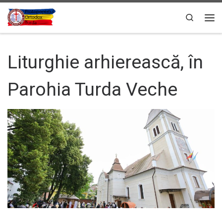
Sari la conținut
Search
Men
Liturghie arhierească, în
Parohia Turda Veche