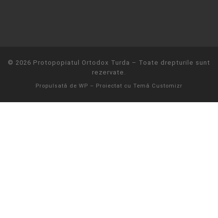
© 2026
Protopopiatul Ortodox Turda
– Toate drepturile sunt
rezervate.
Propulsată de
WP
– Proiectat cu
Temă Customizr