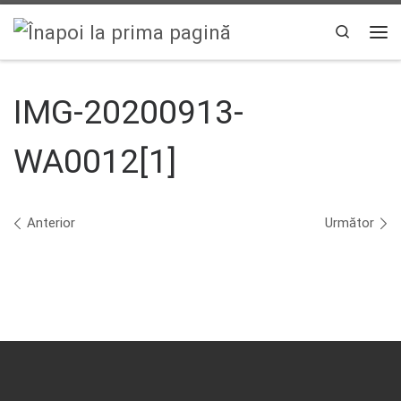
Sari la conținut
Search
Men
IMG-20200913-
WA0012[1]
Navigare în imagini
Anterior
Următor