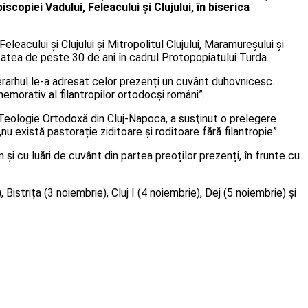
copiei Vadului, Feleacului și Clujului, în biserica
leacului și Clujului și Mitropolitul Clujului, Maramureșului și
tatea de peste 30 de ani în cadrul Protopopiatului Turda.
Ierarhul le-a adresat celor prezenți un cuvânt duhovnicesc.
emorativ al filantropilor ortodocși români”.
de Teologie Ortodoxă din Cluj-Napoca, a susţinut o prelegere
„nu există pastorație ziditoare și roditoare fără filantropie”.
i cu luări de cuvânt din partea preoților prezenți, în frunte cu
strița (3 noiembrie), Cluj I (4 noiembrie), Dej (5 noiembrie) și