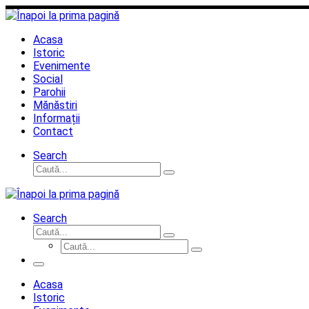
Sari
la
conținut
Acasa
Istoric
Evenimente
Social
Parohii
Mănăstiri
Informații
Contact
Search
Căutare
Caută...
Search
Căutare
Caută...
Căutare
Caută...
Meniu
Acasa
Istoric