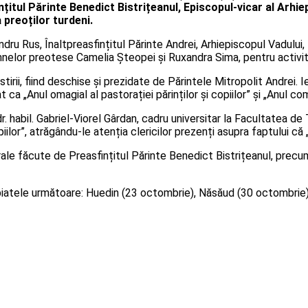
tul Părinte Benedict Bistrițeanul, Episcopul-vicar al Arhiepis
 preoților turdeni.
ru Rus, Înaltpreasfințitul Părinte Andrei, Arhiepiscopul Vadului, Fe
amnelor preotese Camelia Șteopei și Ruxandra Sima, pentru activi
tirii, fiind deschise și prezidate de Părintele Mitropolit Andrei. 
 „Anul omagial al pastorației părinților și copiilor” și „Anul com
 dr. habil. Gabriel-Viorel Gârdan, cadru universitar la Facultatea 
piilor”, atrăgându-le atenția clericilor prezenți asupra faptului că 
e făcute de Preasfințitul Părinte Benedict Bistrițeanul, precum ș
atele următoare: Huedin (23 octombrie), Năsăud (30 octombrie), Bi