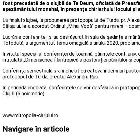
fost precedată de o slujbă de Te Deum, oficiată de Preasfinți
așezământului monahal, în prezența chiriarhului locului și a
La finalul slujbei
,
la propunerea protopopului de Turda, pr. Alexand
Sălajului, le-a acordat Ordinul „Mihai Vodă” pentru mireni – do
Lucrările conferinței s-au desfășurat în sala de ședințe a mănăs
Totodată, a argumentat tema omagială a anului 2020, proclamat ca
Invitatul special al conferinței de toamnă, părintele conf. univ.
intitulată „Dimensiunea filantropică a pastorației părinților și co
Conferința semestrială s-a încheiat cu câteva îndemnuri pastoral
protopopul de Turda, preotul Alexandru Rus.
În perioada imediată, conferințele se vor desfășura în protopopi
Cluj II (6 noiembrie).
www.mitropolia-clujului.ro
Navigare în articole