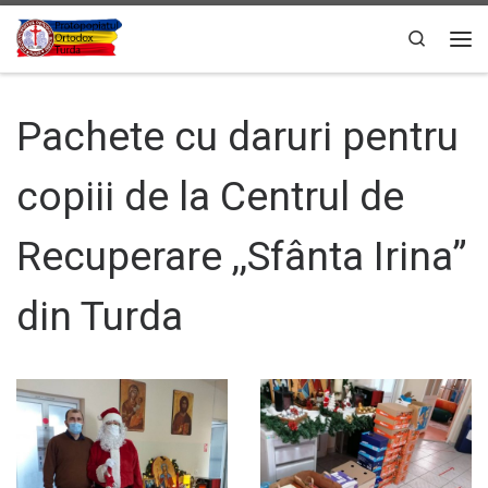
Sari la conținut
Search
Men
Pachete cu daruri pentru
copiii de la Centrul de
Recuperare ,,Sfânta Irina”
din Turda