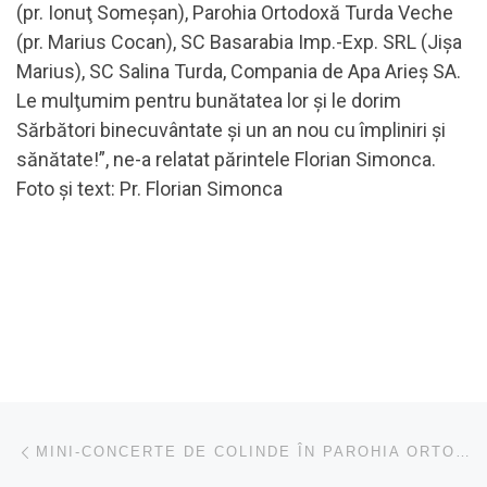
(pr. Ionuţ Someşan), Parohia Ortodoxă Turda Veche
(pr. Marius Cocan), SC Basarabia Imp.-Exp. SRL (Jişa
Marius), SC Salina Turda, Compania de Apa Arieş SA.
Le mulţumim pentru bunătatea lor şi le dorim
Sărbători binecuvântate şi un an nou cu împliniri şi
sănătate!”, ne-a relatat părintele Florian Simonca.
Foto şi text: Pr. Florian Simonca
Navigare în articole
Articolul anterior
MINI-CONCERTE DE COLINDE ÎN PAROHIA ORTODOXĂ CÂMPIA TURZII V