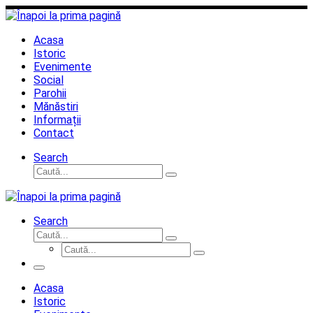
Sari
la
conținut
Acasa
Istoric
Evenimente
Social
Parohii
Mănăstiri
Informații
Contact
Search
Căutare
Caută...
Search
Căutare
Caută...
Căutare
Caută...
Meniu
Acasa
Istoric