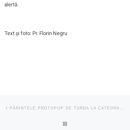
alertă.
Text şi foto: Pr. Florin Negru
Navigare în articole
Articolul anterior
PĂRINTELE PROTOPOP DE TURDA LA CATEDRALA DIN MUNICIPIUL CLUJ-NAPOCA.
ÎNAPOI LA LISTA CU ART