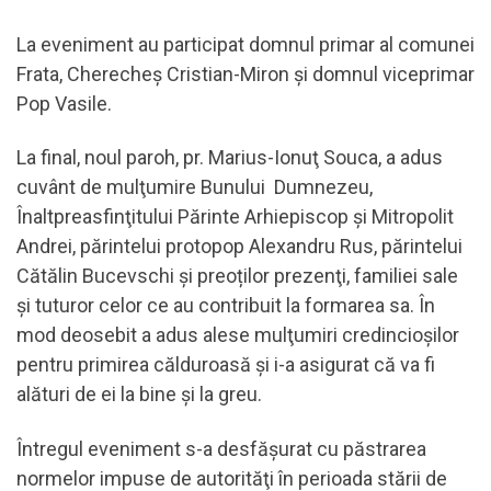
La eveniment au participat domnul primar al comunei
Frata, Cherecheş Cristian-Miron şi domnul viceprimar
Pop Vasile.
La final, noul paroh, pr. Marius-Ionuţ Souca, a adus
cuvânt de mulţumire Bunului Dumnezeu,
Înaltpreasfinţitului Părinte Arhiepiscop şi Mitropolit
Andrei, părintelui protopop Alexandru Rus, părintelui
Cătălin Bucevschi şi preoților prezenţi, familiei sale
şi tuturor celor ce au contribuit la formarea sa. În
mod deosebit a adus alese mulţumiri credincioşilor
pentru primirea călduroasă şi i-a asigurat că va fi
alături de ei la bine şi la greu.
Întregul eveniment s-a desfăşurat cu păstrarea
normelor impuse de autorităţi în perioada stării de