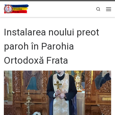
Sari la conținut
Search
Men
Instalarea noului preot
paroh în Parohia
Ortodoxă Frata