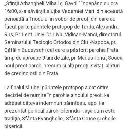
,,Sfinţii Arhangheli Mihail şi Gavriil” începând cu ora
16:00, s-a săvârşit slujba Vecerniei Mari din această
perioadă a Triodului în sobor de preoţi din care au
făcut parte părintele protopop de Turda, Alexandru
Rus, Pr. Lect. Univ. Dr. Liviu Vidican-Manci, directorul
Seminarului Teologic Ortodox din Cluj-Napoca, pr.
Cătălin Bucevschi cel care a păstorit parohia Frata
timp de aproape 9 ani de zile, pr. Marius-Ionuţ Souca,
noul preot paroh, precum şi alţi preoţi invitaţi alături
de credincioşii din Frata.
La finalul slujbei părintele protopop a dat citire
deciziei de numire în parohie a noului preot, i-a
adresat câteva îndemnuri părinteşti, apoi l-a
prezentat pe noul paroh, oferindu-i, aşa cum este
tradiţia, Sfânta Evanghelie, Sfânta Cruce şi cheile
bisericii.