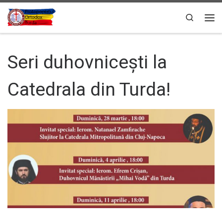
Sari la conținut
Search
Men
Seri duhovniceşti la
Catedrala din Turda!