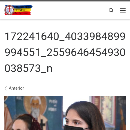
Sari la conținut
Search
Men
172241640_4033984899
994551_2559646454930
038573_n
Navigare în imagini
Anterior