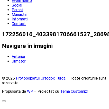
Evenimente
Social
Parohii
Mănăstiri
Informații
Contact
172256016_4033981706661537_2869
Navigare în imagini
Anterior
Următor
© 2026
Protopopiatul Ortodox Turda
– Toate drepturile sunt
rezervate.
Propulsată de
WP
– Proiectat cu
Temă Customizr