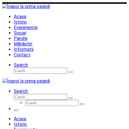
Sari
la
conținut
Acasa
Istoric
Evenimente
Social
Parohii
Mănăstiri
Informații
Contact
Search
Căutare
Caută...
Search
Căutare
Caută...
Căutare
Caută...
Meniu
Acasa
Istoric