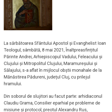
La sărbătoarea Sfântului Apostol și Evanghelist Ioan
Teologul, sâmbătă, 8 mai 2021, Înaltpreasfințitul
Părinte Andrei, Arhiepiscopul Vadului, Feleacului și
Clujului și Mitropolitul Clujului, Maramureșului și
Sălajului, s-a aflat în mijlocul obștii monahale de la
Mănăstirea Pădureni, județul Cluj, cu prilejul
hramului.
Din soborul de slujitori au facut parte: arhidiaconul
Claudiu Grama, Consilier eparhial pe probleme de
misiune și protocol, preotul Alexandru Rus,