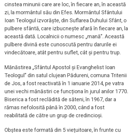
cinstea minunii care are loc, în fiecare an, în această
zi, la mormântul său din Efes. Mormântul Sfântului
Ioan Teologul izvorăște, din Suflarea Duhului Sfânt, o
pulbere sfântă, care izbucnește afară în fiecare an, la
această dată. Localnicii o numesc „mană”. Această
pulbere divină este cunoscută pentru darurile ei
vindecătoare, atât pentru suflet, cât și pentru trup.
Mănăstirea „Sfântul Apostol și Evanghelist Ioan
Teologul” din satul clujean Pădureni, comuna Tritenii
de Jos, a fost reactivată în 1 ianuarie 2014, pe vatra
unei vechi mănăstiri ce funcționa în jurul anilor 1770.
Biserica a fost reclădită de săteni, în 1967, dar a
rămas nefolosită până în 2000, când a fost
reabilitată de către un grup de credincioși.
Obștea este formată din 5 viețuitoare, în frunte cu