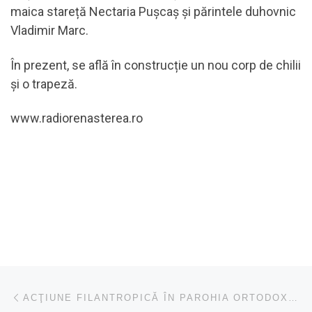
maica stareță Nectaria Pușcaș și părintele duhovnic
Vladimir Marc.
În prezent, se află în construcție un nou corp de chilii
și o trapeză.
www.radiorenasterea.ro
Navigare în articole
Articolul anterior
ACŢIUNE FILANTROPICĂ ÎN PAROHIA ORTODOXĂ CÂMPIA TURZII 5