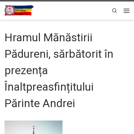
Sari la conținut
Search
Men
Hramul Mănăstirii
Pădureni, sărbătorit în
prezența
Înaltpreasfințitului
Părinte Andrei