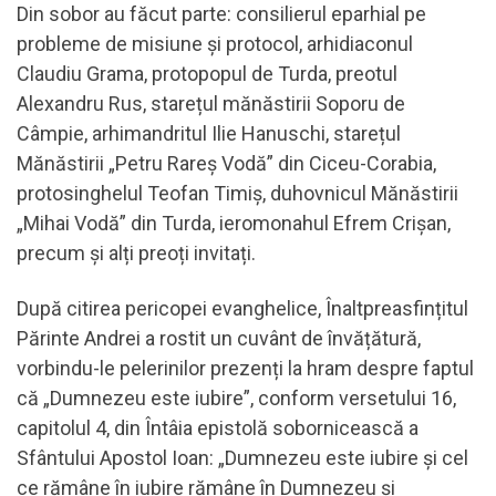
Din sobor au făcut parte: consilierul eparhial pe
probleme de misiune și protocol, arhidiaconul
Claudiu Grama, protopopul de Turda, preotul
Alexandru Rus, starețul mănăstirii Soporu de
Câmpie, arhimandritul Ilie Hanuschi, starețul
Mănăstirii „Petru Rareș Vodă” din Ciceu-Corabia,
protosinghelul Teofan Timiș, duhovnicul Mănăstirii
„Mihai Vodă” din Turda, ieromonahul Efrem Crișan,
precum și alți preoți invitați.
După citirea pericopei evanghelice, Înaltpreasfințitul
Părinte Andrei a rostit un cuvânt de învățătură,
vorbindu-le pelerinilor prezenți la hram despre faptul
că „Dumnezeu este iubire”, conform versetului 16,
capitolul 4, din Întâia epistolă sobornicească a
Sfântului Apostol Ioan: „Dumnezeu este iubire şi cel
ce rămâne în iubire rămâne în Dumnezeu şi