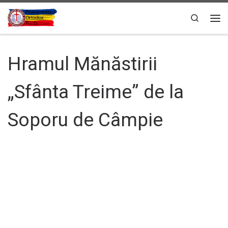
Sari la conținut
Search
Men
Hramul Mănăstirii
„Sfânta Treime” de la
Soporu de Câmpie