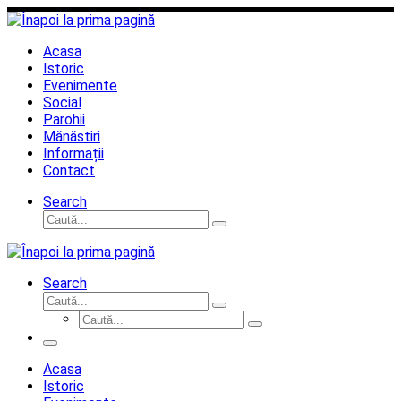
Sari
la
conținut
Acasa
Istoric
Evenimente
Social
Parohii
Mănăstiri
Informații
Contact
Search
Căutare
Caută...
Search
Căutare
Caută...
Căutare
Caută...
Meniu
Acasa
Istoric