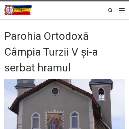
Sari la conținut
Search
Men
Parohia Ortodoxă
Câmpia Turzii V și-a
serbat hramul