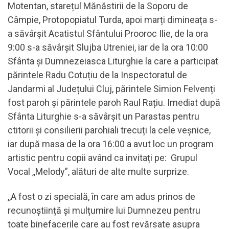
Motentan, starețul Mănăstirii de la Soporu de
Câmpie, Protopopiatul Turda, apoi marți dimineața s-
a săvârșit Acatistul Sfântului Prooroc Ilie, de la ora
9:00 s-a săvârșit Slujba Utreniei, iar de la ora 10:00
Sfânta și Dumnezeiasca Liturghie la care a participat
părintele Radu Cotuțiu de la Inspectoratul de
Jandarmi al Județului Cluj, părintele Simion Felvenți
fost paroh și părintele paroh Raul Rațiu. Imediat după
Sfânta Liturghie s-a săvârșit un Parastas pentru
ctitorii și consilierii parohiali trecuți la cele veșnice,
iar după masa de la ora 16:00 a avut loc un program
artistic pentru copii având ca invitați pe: Grupul
Vocal ,,Melody”, alături de alte multe surprize.
,,A fost o zi specială, în care am adus prinos de
recunoștiință și mulțumire lui Dumnezeu pentru
toate binefacerile care au fost revărsate asupra