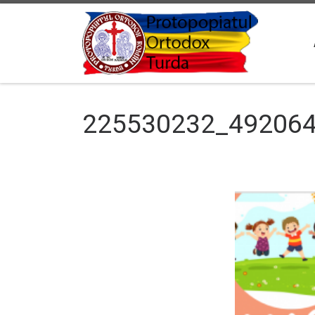
Sari la conținut
225530232_49206
Navigare în imagini