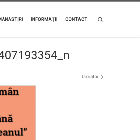
Search
MĂNĂSTIRI
INFORMAȚII
CONTACT
407193354_n
Următor