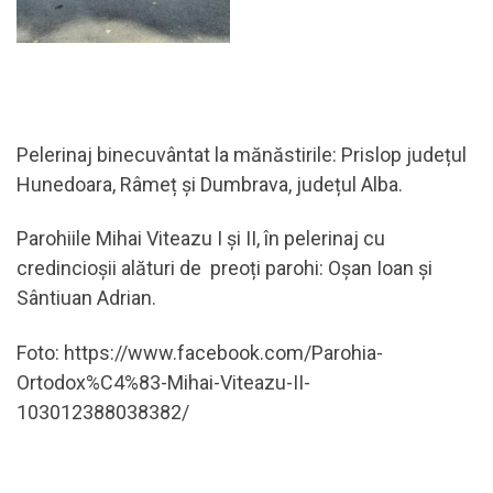
Pelerinaj binecuvântat la mănăstirile: Prislop județul
Hunedoara, Râmeț și Dumbrava, județul Alba.
Parohiile Mihai Viteazu I și II, în pelerinaj cu
credincioșii alături de preoți parohi: Oșan Ioan și
Sântiuan Adrian.
Foto: https://www.facebook.com/Parohia-
Ortodox%C4%83-Mihai-Viteazu-II-
103012388038382/