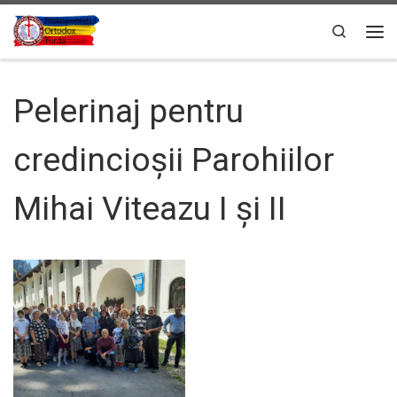
Sari la conținut
Search
Men
Pelerinaj pentru
credincioșii Parohiilor
Mihai Viteazu I și II