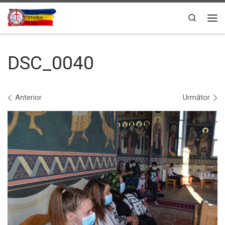
Sari la conținut
Search
Men
DSC_0040
Navigare în imagini
Anterior
Următor