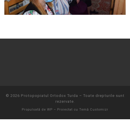
© 2026
Protopopiatul Ortodox Turda
– Toate drepturile sunt
rezervate.
Propulsată de
WP
– Proiectat cu
Temă Customizr