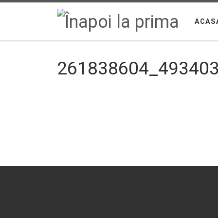
Sari la conținut
ACAS
261838604_49340
Navigare în imagini