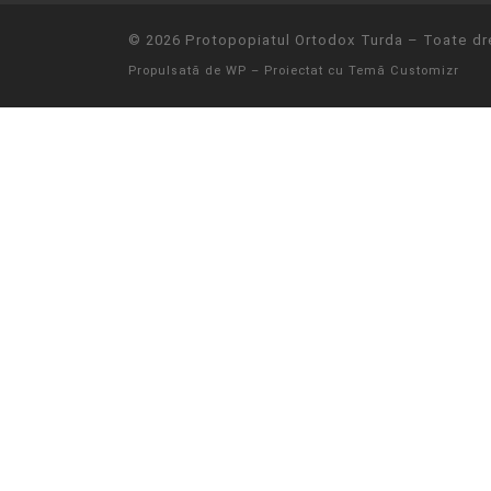
© 2026
Protopopiatul Ortodox Turda
– Toate dre
Propulsată de
WP
– Proiectat cu
Temă Customizr