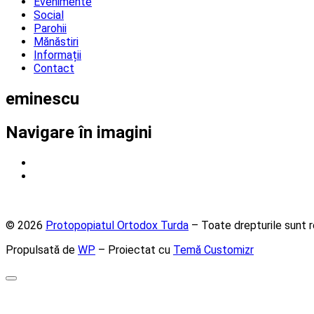
Evenimente
Social
Parohii
Mănăstiri
Informații
Contact
eminescu
Navigare în imagini
© 2026
Protopopiatul Ortodox Turda
– Toate drepturile sunt r
Propulsată de
WP
– Proiectat cu
Temă Customizr