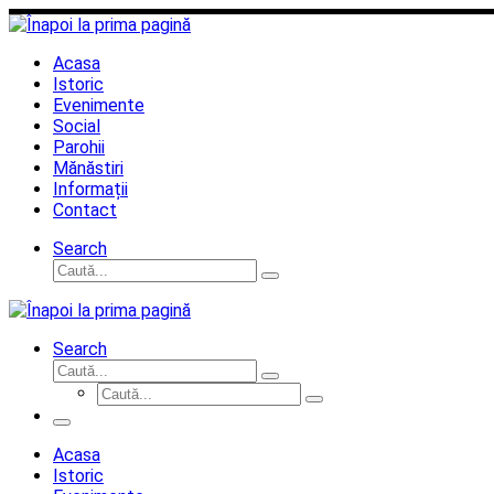
Sari
la
conținut
Acasa
Istoric
Evenimente
Social
Parohii
Mănăstiri
Informații
Contact
Search
Căutare
Caută...
Search
Căutare
Caută...
Căutare
Caută...
Meniu
Acasa
Istoric