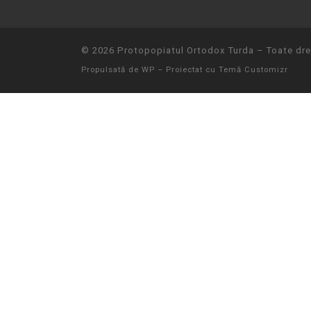
© 2026
Protopopiatul Ortodox Turda
– Toate drep
Propulsată de
WP
– Proiectat cu
Temă Customizr