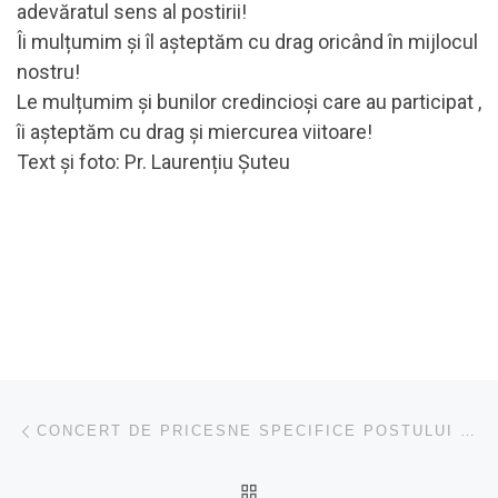
adevăratul sens al postirii!
Îi mulțumim și îl așteptăm cu drag oricând în mijlocul
nostru!
Le mulțumim și bunilor credincioși care au participat ,
îi așteptăm cu drag și miercurea viitoare!
Text și foto: Pr. Laurențiu Șuteu
Navigare în articole
Articolul anterior
CONCERT DE PRICESNE SPECIFICE POSTULUI MARE LA PAROHIA CÂMPIA TURZII II
ÎNAPOI LA LISTA CU ART