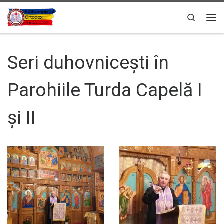
Sari la conținut
Search
Men
Seri duhovnicești în
Parohiile Turda Capelă I
și II