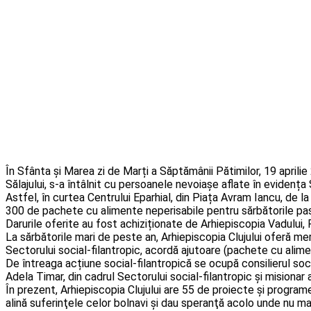
În Sfânta și Marea zi de Marți a Săptămânii Pătimilor, 19 aprilie 2
Sălajului, s-a întâlnit cu persoanele nevoiașe aflate în evidența S
Astfel, în curtea Centrului Eparhial, din Piața Avram Iancu, de l
300 de pachete cu alimente neperisabile pentru sărbătorile pasc
Darurile oferite au fost achiziționate de Arhiepiscopia Vadului, Fe
La sărbătorile mari de peste an, Arhiepiscopia Clujului oferă m
Sectorului social-filantropic, acordă ajutoare (pachete cu alimente 
De întreaga acțiune social-filantropică se ocupă consilierul soci
Adela Timar, din cadrul Sectorului social-filantropic și misionar a
În prezent, Arhiepiscopia Clujului are 55 de proiecte şi programe
alină suferinţele celor bolnavi şi dau speranţă acolo unde nu ma