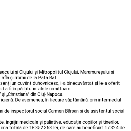
cului și Clujului și Mitropolitul Clujului, Maramureșului și
 află și rromii de la Pata Rât.
rezenți un cuvânt duhovnicesc, i-a binecuvântat și le-a oferit
 a fi împărțite în zilele următoare.
” și „Christiana” din Cluj-Napoca.
 igienă. De asemenea, în fiecare săptămână, prin intermediul
turi de inspectorul social Carmen Bârsan și de asistentul social
rijiri medicale și paliative, educaţie copiilor şi tinerilor,
 suma totală de 18.352.363 lei, de care au beneficiat 17.324 de