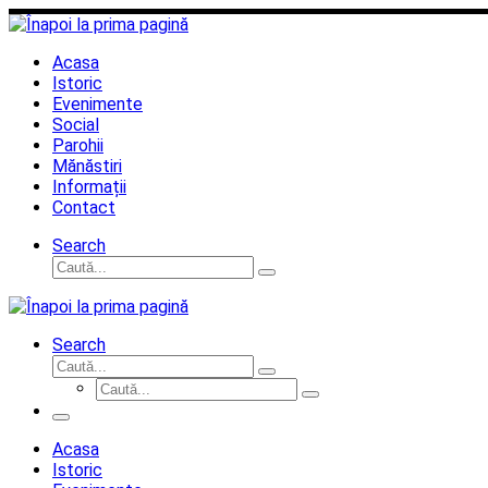
Sari
la
conținut
Acasa
Istoric
Evenimente
Social
Parohii
Mănăstiri
Informații
Contact
Search
Căutare
Caută...
Search
Căutare
Caută...
Căutare
Caută...
Meniu
Acasa
Istoric