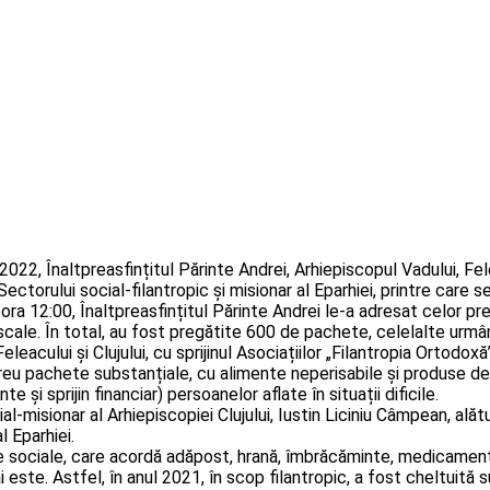
022, Înaltpreasfințitul Părinte Andrei, Arhiepiscopul Vadului, Felea
ectorului social-filantropic și misionar al Eparhiei, printre care se
a ora 12:00, Înaltpreasfințitul Părinte Andrei le-a adresat celor p
ale. În total, au fost pregătite 600 de pachete, celelalte urmând
leacului și Clujului, cu sprijinul Asociațiilor „Filantropia Ortodoxă
ereu pachete substanțiale, cu alimente neperisabile și produse de
și sprijin financiar) persoanelor aflate în situații dificile.
al-misionar al Arhiepiscopiei Clujului, Iustin Liciniu Câmpean, ală
l Eparhiei.
 sociale, care acordă adăpost, hrană, îmbrăcăminte, medicamente, îng
i este. Astfel, în anul 2021, în scop filantropic, a fost cheltuită