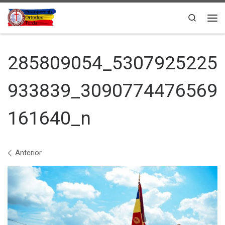
Sari la conținut
Search
Men
285809054_5307925225
933839_3090774476569
161640_n
Navigare în imagini
Anterior