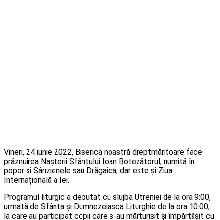
Vineri, 24 iunie 2022, Biserica noastră dreptmăritoare face
prăznuirea Nașterii Sfântului Ioan Botezătorul, numită în
popor și Sânzienele sau Drăgaica, dar este și Ziua
Internațională a Iei.
Programul liturgic a debutat cu slujba Utreniei de la ora 9:00,
urmată de Sfânta și Dumnezeiasca Liturghie de la ora 10:00,
la care au participat copii care s-au mărturisit și împărtășit cu