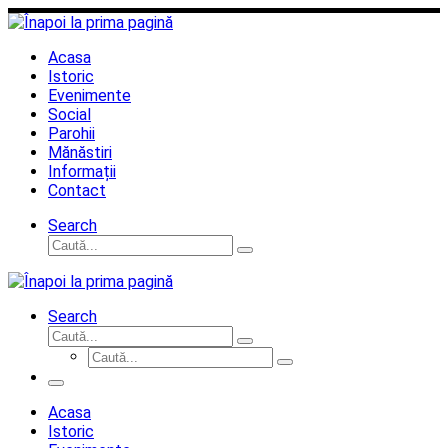
Sari
la
conținut
Acasa
Istoric
Evenimente
Social
Parohii
Mănăstiri
Informații
Contact
Search
Căutare
Caută...
Search
Căutare
Caută...
Căutare
Caută...
Meniu
Acasa
Istoric