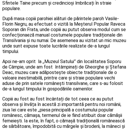
Sfintele Taine precum și credincioși îmbrăcați în straie
populare.
După masa copiii parohiei alături de părintele paroh Vasile-
Florin Negru, au efectuat o vizită la Meșterul Popular Raveca
Soporan din Frata, unde copiii au putut observa modul cum se
confecționaeză manual costumele populare tradiționale din
Transilvania și nu numai. De asemenea au vizitat un mic muzeu
unde sunt expuse toate lucrările realizate de-a lungul
timpului.
Apoi ne-am oprit la ,,Muzeul Satului” din localitatea Soporu
de Câmpie, unde am fost întâmpinați de Gheorghe și Ștefana
Deac, muzeu care adăpostește obiecte tradiționale de o
valoare inestimabilă, printre care și straie populare vechi
aduse de prin satele românești transilvane, care s-au folosit
de-a lungul timpului în gospodăriile oamenilor.
Copiii au fost au fost încântați de tot ceea ce au putut
observa și învăța în acestă zi importantă pentru noi românii,
ziua Iei care este ,,piesa principală a costumului popular
românesc, cămașa, termenul de ie fiind atribuit doar cămășii
femeiești. Ia este, în fapt, o cămașă tradițională românească
de sărbătoare, împodobită cu mărgele și broderii, la mâneci și