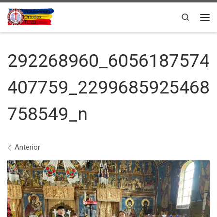
Sari la conținut
Search
Men
292268960_6056187574
407759_2299685925468
758549_n
Navigare în imagini
Anterior