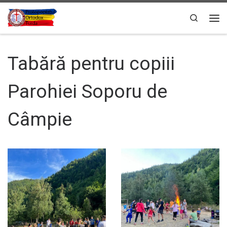
Sari la conținut
Search
Men
Tabără pentru copiii
Parohiei Soporu de
Câmpie