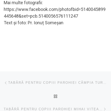
Mai multe fotografii:
https://www.facebook.com/photofbid=5140045899
445648&set=pcb.5140056576111247
Text și foto: Pr. Ionuț Someșan
Navigare în articole
Articolul anterior
TABĂRĂ PENTRU COPIII PAROHIEI CÂMPIA TURZII II
ÎNAPOI LA LISTA CU ART
Ar
TABĂRĂ PENTRU COPIII PAROHIEI MIHAI VITEAZU I ȘI II