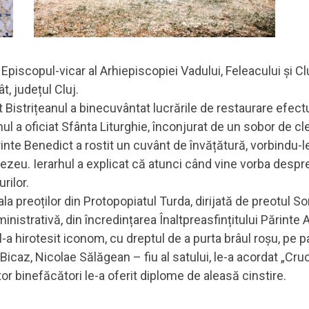
 Episcopul-vicar al Arhiepiscopiei Vadului, Feleacului și C
t, județul Cluj.
Bistrițeanul a binecuvântat lucrările de restaurare efectuat
ul a oficiat Sfânta Liturghie, înconjurat de un sobor de cle
inte Benedict a rostit un cuvânt de învățătură, vorbindu-l
ezeu. Ierarhul a explicat că atunci când vine vorba despr
rilor.
la preoților din Protopopiatul Turda, dirijată de preotul S
inistrativă, din încredințarea Înaltpreasfințitului Părinte 
 l-a hirotesit iconom, cu dreptul de a purta brâul roșu, pe
i Bicaz, Nicolae Sălăgean – fiu al satului, le-a acordat „Cr
altor binefăcători le-a oferit diplome de aleasă cinstire.