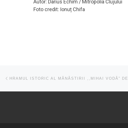
Autor: Darius Echim / Mitropolia Clujului
Foto credit: Ionuț Chifa
Navigare în articole
Articolul anterior
HRAMUL ISTORIC AL MĂNĂSTIRII ,,MIHAI VODĂ” D