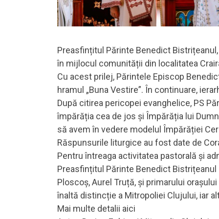
Preasfințitul Părinte Benedict Bistrițeanul,
în mijlocul comunității din localitatea Crairâ
Cu acest prilej, Părintele Episcop Benedict 
hramul „Buna Vestire”. În continuare, ierarh
După citirea pericopei evanghelice, PS Păr
împărăția cea de jos și Împărăția lui Dumn
să avem în vedere modelul Împărăției Ceru
Răspunsurile liturgice au fost date de Cora
Pentru întreaga activitatea pastorală și adm
Preasfințitul Părinte Benedict Bistrițeanul
Ploscoș, Aurel Truță, și primarului orașulu
înaltă distincție a Mitropoliei Clujului, iar 
Mai multe detalii aici