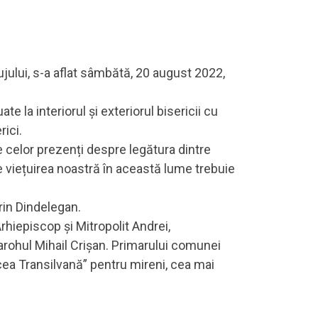
lujului, s-a aflat sâmbătă, 20 august 2022,
e la interiorul și exteriorul bisericii cu
rici.
e celor prezenți despre legătura dintre
e viețuirea noastră în această lume trebuie
orin Dindelegan.
Arhiepiscop și Mitropolit Andrei,
 parohul Mihail Crișan. Primarului comunei
ucea Transilvană” pentru mireni, cea mai