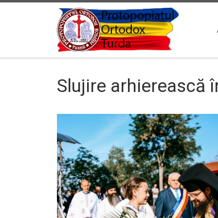
Sari la conținut
Slujire arhierească î