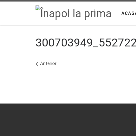
Sari la conținut
ACAS
300703949_55272
Navigare în imagini
Anterior