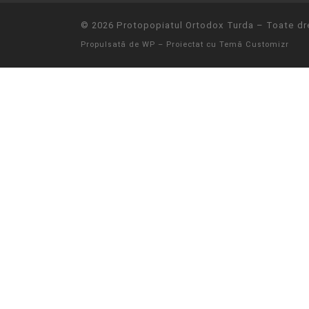
© 2026
Protopopiatul Ortodox Turda
– Toate dre
Propulsată de
WP
– Proiectat cu
Temă Customizr